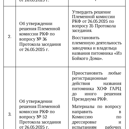
от 26.05.2025 г.
Утвердить решение
Племенной комиссии
РКФ от 26.05.2025 по
Об утверждении
вопросу 35 Протокола
решения Племенной
заседания.
комиссии РКФ по
2.
Восстановить
вопросу № 36
племенную деятельность
Протокола заседания
заводчика и владельца
от 26.05.2025 г.
названия питомника «Из
Бойкого Дома».
Приостановить любые
регистрационные
действия названия
питомника ХОФ ГАРЦ
до иного решения
Президиума РКФ.
Об утверждении
решения Племенной
Материалы по вопросу
комиссии РКФ по
направить в
3.
вопросу № 52
Комиссию по
Протокола заседания
дрессировке и
от 26.05.2025 г.
испытаниям рабочих