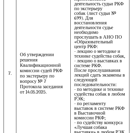
деятельность
судьи РКФ
по экстерьеру
собак (лист судьи №
699). Для
восстановления
деятельности судье
необходимо
прослушать в АНО ПО
«Образовательный
центр РКФ:
- лекцию о методике и
Об утверждении
технике судейства собак,
решения
- лекцию о выставках в
Квалификационной
системе РКФ.
После прослушивания
комиссии судей РКФ
7.
лекций сдать экзамены в
по экстерьеру по
следующей
вопросу № 7
последовательности:
Протокола заседания
- по методике и технике
от 14.05.2025.
судейства собак в любом
РЭК;
- по регламенту
выставок в системе РКФ
в Выставочной
комиссии РКФ;
- по судейству конкурса
«Лучшая собака
выставки» в любом РЭК.