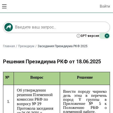
Войти
GPT-версия
Главная
/
Президиум
/
Заседания Президиума РКФ 2025
Решения Президиума РКФ от 18.06.2025
№
Вопрос
Решение
Об утверждении
Внести породу чирнеко
решения Племенной
дель этна в перечень
комиссии РКФ по
пород V группы в
1.
Приложение № 5 к
вопросу № 29
Положению РКФ о
Протокола заседания
племенной работе.