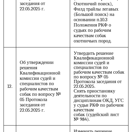
заседания от
Охотничий поиск),
22.05.2025 г.
Филд трайлы легавых
(Большой поиск) на
основании п.10.3
Положения РКФ о
судьях по рабочим
качествам собак
охотничьих пород.
Утвердить решение
Квалификационной
Об утверждении
комиссии судей и
специалистов по
решения
рабочим качествам собак
Квалификационной
по вопросу № 05
комиссии судей и
Протокола заседания от
специалистов по
12.
22.05.2025.
рабочим качествам
Снять приостановку
собак по вопросу №
деятельности по
05 Протокола
дисциплинам ОКД, УГС
заседания от
у судьи РКФ по рабочим
качествам
22.05.2025 г.
собак
(судейский лист
№ 984).
Изменить решение