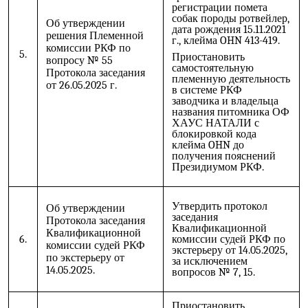
регистрации помета
собак породы ротвейлер,
Об утверждении
дата рождения 15.11.2021
решения Племенной
г., клейма OHN 413-419.
комиссии РКФ по
5.
Приостановить
вопросу № 55
самостоятельную
Протокола заседания
племенную деятельность
от 26.05.2025 г.
в системе РКФ
заводчика и владельца
названия питомника ОФ
ХАУС НАТАЛИ с
блокировкой кода
клейма OHN до
получения пояснений
Президиумом РКФ.
Утвердить протокол
Об утверждении
заседания
Протокола заседания
Квалификационной
Квалификационной
6.
комиссии судей РКФ по
комиссии судей РКФ
экстерьеру от 14.05.2025,
по экстерьеру от
за исключением
14.05.2025.
вопросов № 7, 15.
Приостановить