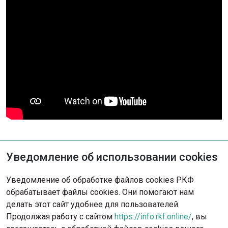
Уведомление об использовании cookies
Не нашли решение?
Уведомление об обработке файлов cookies РКФ
Опишите ситуацию - наша команда
обрабатывает файлы cookies. Они помогают нам
с радостью поможет вам.
делать этот сайт удобнее для пользователей.
Продолжая работу с сайтом
https://info.rkf.online/
, вы
Обратиться в поддержку