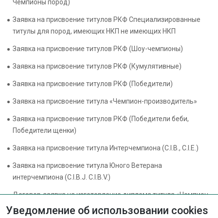
Чемпионы пород)
Заявка на присвоение титулов РКФ Специализированные
титулы для пород, имеющих НКП не имеющих НКП
Заявка на присвоение титулов РКФ (Шоу-чемпионы)
Заявка на присвоение титулов РКФ (Кумулятивные)
Заявка на присвоение титулов РКФ (Победители)
Заявка на присвоение титула «Чемпион-производитель»
Заявка на присвоение титулов РКФ (Победители беби,
Победители щенки)
Заявка на присвоение титула Интерчемпиона (C.I.B., C.I.E.)
Заявка на присвоение титула Юного Ветерана
интерчемпиона (C.I.B.J. C.I.B.V.)
Договор-заявка на изготовление диплома титула «Чемпион
по рабочим качествам собак»
Уведомление об использовании cookies