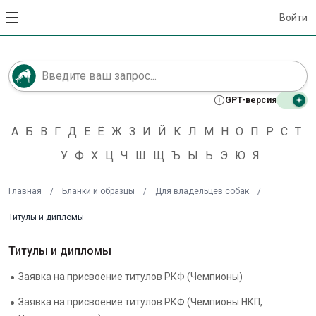
Войти
GPT-версия
А
Б
В
Г
Д
Е
Ё
Ж
З
И
Й
К
Л
М
Н
О
П
Р
С
Т
У
Ф
Х
Ц
Ч
Ш
Щ
Ъ
Ы
Ь
Э
Ю
Я
Главная
/
Бланки и образцы
/
Для владельцев собак
/
Титулы и дипломы
Титулы и дипломы
Заявка на присвоение титулов РКФ (Чемпионы)
Заявка на присвоение титулов РКФ (Чемпионы НКП,