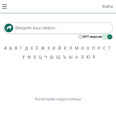
Войти
GPT-версия
А
Б
В
Г
Д
Е
Ё
Ж
З
И
Й
К
Л
М
Н
О
П
Р
С
Т
У
Ф
Х
Ц
Ч
Ш
Щ
Ъ
Ы
Ь
Э
Ю
Я
Категории недоступны