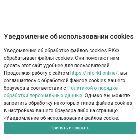
Уведомление об использовании cookies
Уведомление об обработке файлов cookies РКФ
обрабатывает файлы cookies. Они помогают нам
делать этот сайт удобнее для пользователей.
Продолжая работу с сайтом
https://info.rkf.online/
, вы
соглашаетесь с обработкой файлов cookies вашего
браузера в соответствии с
Политикой о порядке
обработки персональных данных.
Однако вы можете
запретить обработку некоторых типов файлов cookies
в настройках вашего браузера либо на странице
rkf@rkf.org.ru
Москва, ул. Гостиничная, д.9
«Уведомление об использовании файлов cookie.
Запись на посещение офиса РКФ и федераций
Принять и закрыть