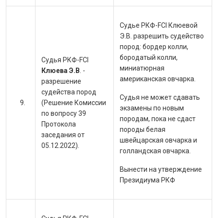
Судье РКФ-FCI Клюевой
Э.В. разрешить судейство
пород: бордер колли,
бородатый колли,
Судья РКФ-FCI
миниатюрная
Клюева Э.В
. -
американская овчарка.
разрешение
судейства пород
Судья не может сдавать
(Решение Комиссии
экзамены по новым
по вопросу 39
породам, пока не сдаст
Протокола
породы белая
заседания от
швейцарская овчарка и
05.12.2022).
голландская овчарка.
Вынести на утверждение
Президиума РКФ