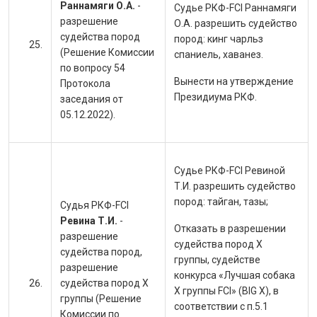
Раннамяги О.А.
-
Судье РКФ-FCI Раннамяги
разрешение
О.А. разрешить судейство
судейства пород
пород:
кинг чарльз
(Решение Комиссии
спаниель, хаванез.
по вопросу 54
Вынести на утверждение
Протокола
Президиума РКФ.
заседания от
05.12.2022).
Судье РКФ-FCI Ревиной
Т.И. разрешить судейство
пород: т
айган, тазы;
Судья РКФ-FCI
Ревина Т.И.
-
Отказать в разрешении
разрешение
судейства пород X
судейства пород,
группы, судействе
разрешение
конкурса «Лучшая собака
судейства пород X
X группы FCI» (BIG X), в
группы (Решение
соответствии с п.5.1
Комиссии по