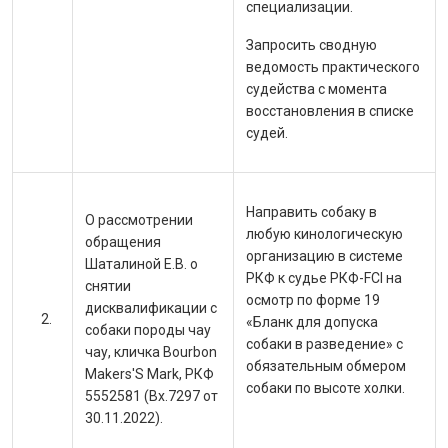
специализации.
Запросить сводную
ведомость практического
судейства с момента
восстановления в списке
судей.
Направить собаку в
О рассмотрении
любую кинологическую
обращения
организацию в системе
Шаталиной Е.В. о
РКФ к судье РКФ-FCI на
снятии
осмотр по форме 19
дисквалификации с
«Бланк для допуска
собаки породы чау
собаки в разведение» с
чау, кличка Bourbon
обязательным обмером
Makers'S Mark, РКФ
собаки по высоте холки.
5552581 (Вх.7297 от
30.11.2022).