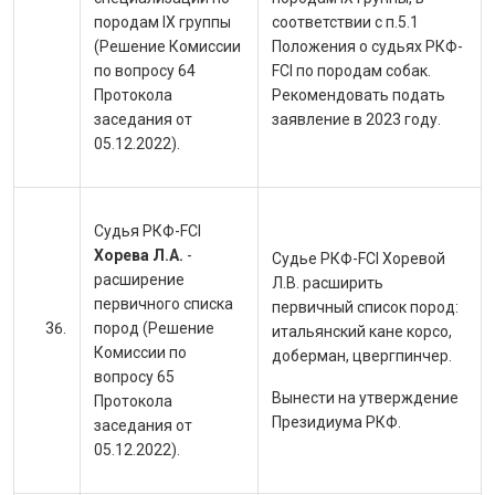
породам IX группы
соответствии с п.5.1
(Решение Комиссии
Положения о судьях РКФ-
по вопросу 64
FCI по породам собак.
Протокола
Рекомендовать подать
заседания от
заявление в 2023 году.
05.12.2022).
Судья РКФ-FCI
Хорева Л.А.
-
Судье РКФ-FCI Хоревой
расширение
Л.В. расширить
первичного списка
первичный список пород:
пород (Решение
итальянский кане корсо,
Комиссии по
доберман, цвергпинчер.
вопросу 65
Вынести на утверждение
Протокола
Президиума РКФ.
заседания от
05.12.2022).