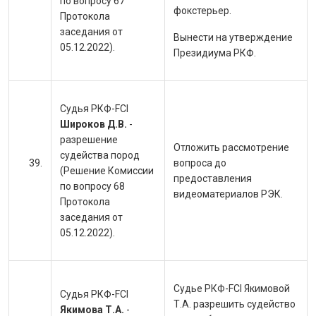
по вопросу 67
фокстерьер.
Протокола
заседания от
Вынести на утверждение
05.12.2022).
Президиума РКФ.
Судья РКФ-FCI
Широков Д.В.
-
разрешение
Отложить рассмотрение
судейства пород
вопроса до
(Решение Комиссии
предоставления
по вопросу 68
видеоматериалов РЭК.
Протокола
заседания от
05.12.2022).
Судье РКФ-FCI Якимовой
Судья РКФ-FCI
Т.А. разрешить судейство
Якимова Т.А.
-