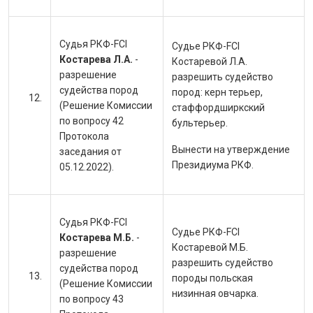
Судья РКФ-FCI
Судье РКФ-FCI
Костарева Л.А.
-
Костаревой Л.А.
разрешение
разрешить судейство
судейства пород
пород:
керн терьер,
(Решение Комиссии
стаффордширкский
по вопросу 42
бультерьер.
Протокола
Вынести на утверждение
заседания от
Президиума РКФ.
05.12.2022).
Судья РКФ-FCI
Судье РКФ-FCI
Костарева М.Б.
-
Костаревой М.Б.
разрешение
разрешить судейство
судейства пород
породы
польская
(Решение Комиссии
низинная овчарка.
по вопросу 43