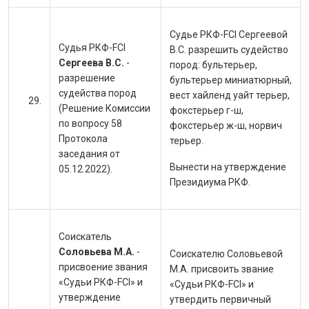
Судье РКФ-FCI Сергеевой
Судья РКФ-FCI
В.С. разрешить судейство
Сергеева В.С.
-
пород:
бультерьер,
разрешение
бультерьер миниатюрный,
судейства пород
вест хайленд уайт терьер,
(Решение Комиссии
фокстерьер г-ш,
по вопросу 58
фокстерьер ж-ш, норвич
Протокола
терьер.
заседания от
Вынести на утверждение
05.12.2022).
Президиума РКФ.
Соискатель
Соловьева М.А.
-
Соискателю Соловьевой
присвоение звания
М.А. присвоить звание
«Судьи РКФ-FCI» и
«Судьи РКФ-FCI» и
утверждение
утвердить первичный