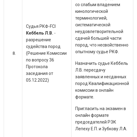
со слабым владением
кинологической
терминологией,
систематической
Судья РКФ-FCI
неудовлетворительной
Кеббель Л.В.
-
сдачей большей части
разрешение
пород, что несвойственно
судейства пород
опытному судье РКФ.
(Решение Комиссии
по вопросу 36
Назначить судье Кеббель
Протокола
Л.В. пересдачу
заседания от
заявленных и несданных
05.12.2022)
пород Квалификационной
комиссии в онлайн
формате.
Пригласить на экзамен в
онлайн формате
председателей РЭК
Лепеху Е.П. и Зубкову Л.А.