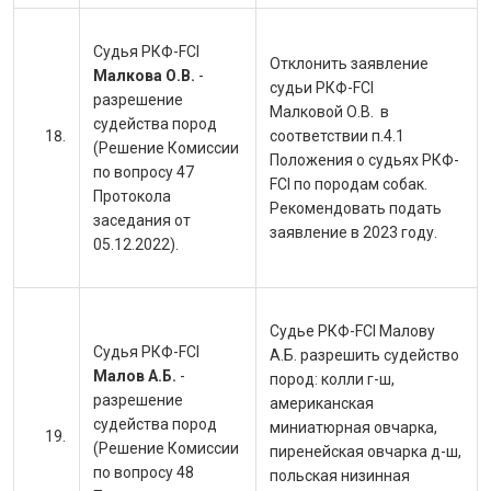
Судья РКФ-FCI
Отклонить заявление
Малкова О.В.
-
судьи РКФ-FCI
разрешение
Малковой О.В. в
судейства пород
соответствии п.4.1
(Решение Комиссии
Положения о судьях РКФ-
по вопросу 47
FCI по породам собак.
Протокола
Рекомендовать подать
заседания от
заявление в 2023 году.
05.12.2022).
Судье РКФ-FCI Малову
Судья РКФ-FCI
А.Б. разрешить судейство
Малов А.Б.
-
пород:
колли г-ш,
разрешение
американская
судейства пород
миниатюрная овчарка,
(Решение Комиссии
пиренейская овчарка д-ш,
по вопросу 48
польская низинная