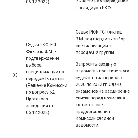
Вынести на утверждение
05.12.2022).
Президиума РКФ.
Судье РКФ-
FCI Фикташ
З.М. подтвердить выбор
Судья РКФ-FCI
специализации по
Фикташ З.М.
-
породам IX группы.
подтверждение
Запросить сводную
выбора
ведомость практического
специализации по
судейства за период с
породам IX группы
2020 по 2022 гг. Сдача
(Решение Комиссии
экзаменов на расширение
по вопросу 62
списка пород возможна
Протокола
только после
заседания от
предоставления
05.12.2022).
Комиссии сводной
ведомости.