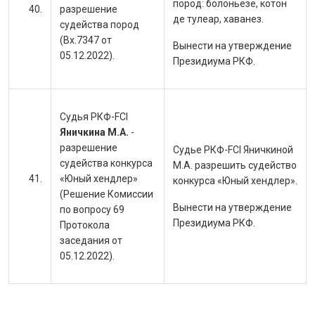
пород:
болоньезе, котон
разрешение
де тулеар, хаванез.
судейства пород
(Вх.7347 от
Вынести на утверждение
05.12.2022).
Президиума РКФ.
Судья РКФ-FCI
Яничкина М.А.
-
разрешение
Судье РКФ-FCI Яничкиной
судейства конкурса
М.А. разрешить судейство
«Юный хендлер»
конкурса «Юный хендлер».
(Решение Комиссии
Вынести на утверждение
по вопросу 69
Президиума РКФ.
Протокола
заседания от
05.12.2022).