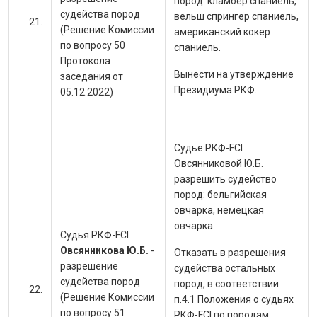
пород:
кламбер спаниель,
судейства пород
вельш спрингер спаниель,
(Решение Комиссии
американский кокер
по вопросу 50
спаниель.
Протокола
Вынести на утверждение
заседания от
Президиума РКФ.
05.12.2022)
Судье РКФ-FCI
Овсянниковой Ю.Б.
разрешить судейство
пород:
бельгийская
овчарка, немецкая
овчарка.
Судья РКФ-FCI
Овсянникова Ю.Б.
-
Отказать в разрешения
разрешение
судейства остальных
судейства пород
пород, в соответствии
(Решение Комиссии
п.4.1 Положения о судьях
по вопросу 51
РКФ-FCI по породам