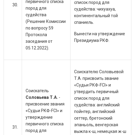
первичного списка
список пород для
пород для
судейства:
чихуахуа,
судейства
континентальный той
(Решение Комиссии
спаниель.
по вопросу 59
Вынести на утверждение
Протокола
Президиума РКФ.
заседания от
05.12.2022).
Соискателю Соловьевой
Т.А. присвоить звание
«Судьи РКФ-FCI» и
Соискатель
утвердить первичный
Соловьева Т.А.
-
список пород для
присвоение звания
судейства:
английский
«Судьи РКФ-FCI» и
пойнтер, английский
утверждение
сеттер, бретонский
первичного списка
эпаньоль, венгерская
пород для
выжла к-ш, немецкая ж-ш