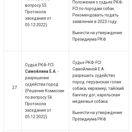
Положения о судьях РКФ-
вопросу 55
FCI по породам собак.
Протокола
Рекомендовать подать
заседания от
заявление в 2023 году.
05.12.2022).
Вынести на утверждение
Президиума РКФ.
Судье РКФ-FCI
Судья РКФ-FCI
Самойлиной Е.А.
Самойлина Е.А.
-
разрешить судейство
разрешение
пород:
перуанская голая
судейства пород
собака, евразиер, тайский
(Решение Комиссии
бангкеу дог, карельская
по вопросу 56
медвежья собака.
Протокола
заседания от
Вынести на утверждение
05.12.2022).
Президиума РКФ.