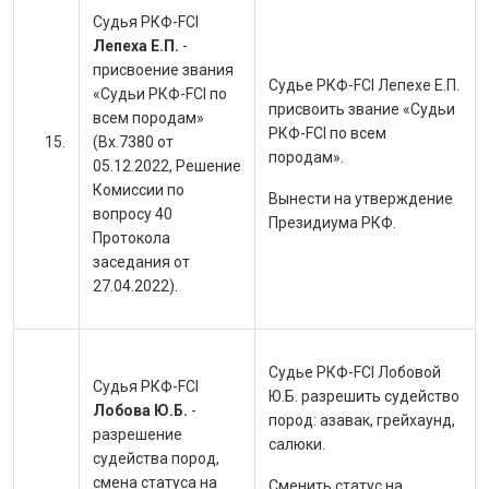
Судья РКФ-FCI
Лепеха Е.П.
-
присвоение звания
Судье РКФ-FCI Лепехе Е.П.
«Судьи РКФ-FCI по
присвоить звание «Судьи
всем породам»
РКФ-FCI по всем
(Вх.7380 от
породам».
05.12.2022, Решение
Комиссии по
Вынести на утверждение
вопросу 40
Президиума РКФ.
Протокола
заседания от
27.04.2022).
Судье РКФ-FCI Лобовой
Судья РКФ-FCI
Ю.Б. разрешить судейство
Лобова Ю.Б.
-
пород:
азавак, грейхаунд,
разрешение
салюки.
судейства пород,
смена статуса на
Сменить статус на