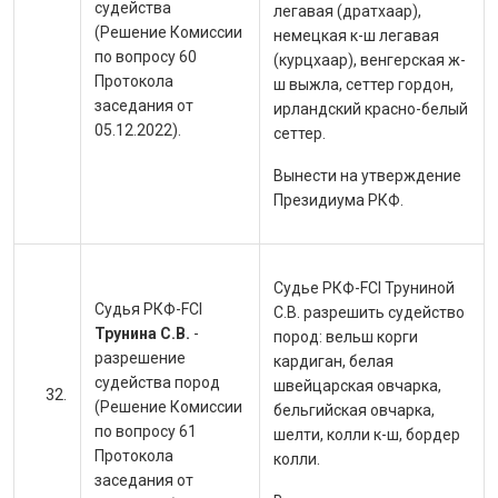
судейства
легавая (дратхаар),
(Решение Комиссии
немецкая к-ш легавая
по вопросу 60
(курцхаар), венгерская ж-
Протокола
ш выжла, сеттер гордон,
заседания от
ирландский красно-белый
05.12.2022).
сеттер.
Вынести на утверждение
Президиума РКФ.
Судье РКФ-FCI Труниной
Судья РКФ-FCI
С.В. разрешить судейство
Трунина С.В.
-
пород:
вельш корги
разрешение
кардиган, белая
судейства пород
швейцарская овчарка,
(Решение Комиссии
бельгийская овчарка,
по вопросу 61
шелти, колли к-ш, бордер
Протокола
колли.
заседания от