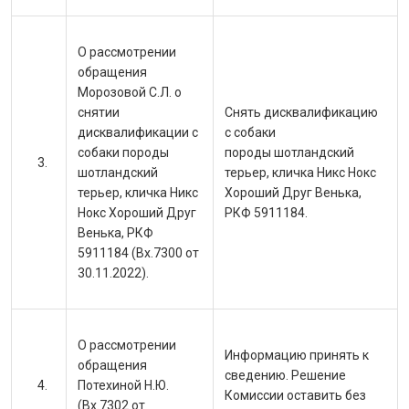
О рассмотрении
обращения
Морозовой С.Л. о
снятии
Снять дисквалификацию
дисквалификации с
с собаки
собаки породы
породы шотландский
шотландский
терьер, кличка Никс Нокс
терьер, кличка Никс
Хороший Друг Венька,
Нокс Хороший Друг
РКФ 5911184.
Венька, РКФ
5911184 (Вх.7300 от
30.11.2022).
О рассмотрении
Информацию принять к
обращения
сведению. Решение
Потехиной Н.Ю.
Комиссии оставить без
(Вх.7302 от