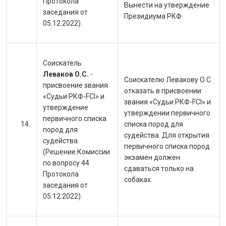
Протокола
Вынести на утверждение
заседания от
Президиума РКФ.
05.12.2022).
Соискатель
Леваков О.С.
-
Соискателю Левакову О.С.
присвоение звания
отказать в присвоении
«Судьи РКФ-FCI» и
звания «Судьи РКФ-FCI» и
утверждение
утверждении первичного
первичного списка
списка пород для
пород для
судейства. Для открытия
судейства
первичного списка пород
(Решение Комиссии
экзамен должен
по вопросу 44
сдаваться только на
Протокола
собаках.
заседания от
05.12.2022)