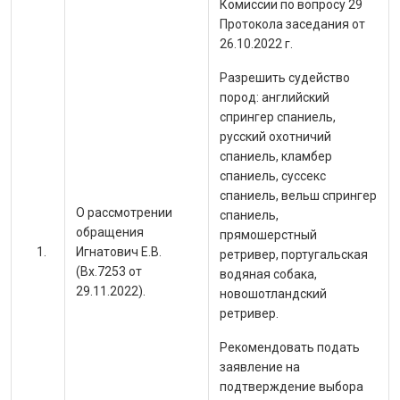
Комиссии по вопросу 29
Протокола заседания от
26.10.2022 г.
Разрешить судейство
пород: английский
спрингер спаниель,
русский охотничий
спаниель, кламбер
спаниель, суссекс
спаниель, вельш спрингер
О рассмотрении
спаниель,
обращения
прямошерстный
Игнатович Е.В.
ретривер, португальская
(Вх.7253 от
водяная собака,
29.11.2022).
новошотландский
ретривер.
Рекомендовать подать
заявление на
подтверждение выбора