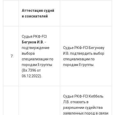
Аттестация судей
и соискателей
Судья РКФ-FCI
Бегунов И.В.
-
подтверждение
Судье
РКФ-FCI Бегунову
выбора
И.В. подтвердить выбор
специализации по
специализации по
породам II группы
породам II группы.
(Вх.7396 от
06.12.2022).
Судье РКФ-FCI Кеббель
Л.В. отказать в
разрешении судейства
заявленных пород в связи