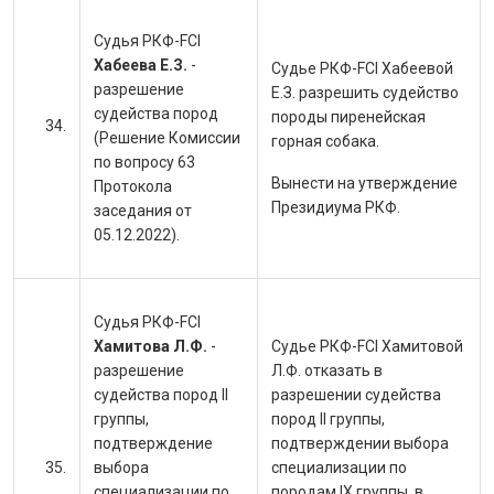
Судья РКФ-FCI
Хабеева Е.З.
-
Судье РКФ-
FCI Хабеевой
разрешение
Е.З. разрешить судейство
судейства пород
породы пиренейская
(Решение Комиссии
горная собака.
по вопросу 63
Вынести на утверждение
Протокола
Президиума РКФ.
заседания от
05.12.2022).
Судья РКФ-FCI
Хамитова Л.Ф.
-
Судье РКФ-
FCI Хамитовой
разрешение
Л.Ф. отказать в
судейства пород II
разрешении судейства
группы,
пород II группы,
подтверждение
подтверждении выбора
выбора
специализации по
специализации по
породам IX группы, в