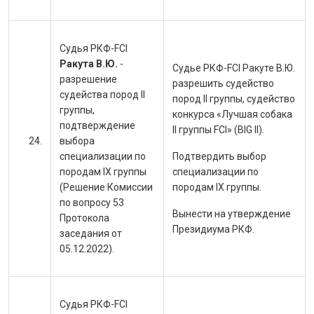
Судья РКФ-FCI
Ракута В.Ю.
-
Судье РКФ-FCI Ракуте В.Ю.
разрешение
разрешить судейство
судейства пород II
пород II группы, судейство
группы,
конкурса «Лучшая собака
подтверждение
II группы FCI» (BIG II).
выбора
специализации по
Подтвердить выбор
породам IX группы
специализации по
(Решение Комиссии
породам IX группы.
по вопросу 53
Вынести на утверждение
Протокола
Президиума РКФ.
заседания от
05.12.2022).
Судья РКФ-FCI