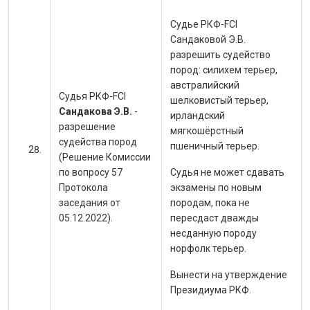
Судье РКФ-FCI
Сандаковой Э.В.
разрешить судейство
пород:
силихем терьер,
австралийский
Судья РКФ-FCI
шелковистый терьер,
Сандакова Э.В.
-
ирландский
разрешение
мягкошёрстный
судейства пород
пшеничный терьер.
(Решение Комиссии
по вопросу 57
Судья не может сдавать
Протокола
экзамены по новым
заседания от
породам, пока не
05.12.2022).
пересдаст дважды
несданную породу
норфолк терьер.
Вынести на утверждение
Президиума РКФ.