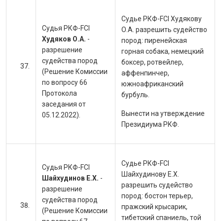
Судье РКФ-FCI Худякову
Судья РКФ-FCI
О.А. разрешить судейство
Худяков О.А.
-
пород:
пиренейская
разрешение
горная собака, немецкий
судейства пород
боксер, ротвейлер,
(Решение Комиссии
аффенпинчер,
по вопросу 66
южноафриканский
Протокола
бурбуль.
заседания от
Вынести на утверждение
05.12.2022).
Президиума РКФ.
Судье РКФ-FCI
Судья РКФ-FCI
Шайхудинову Е.Х.
Шайхудинов Е.Х.
-
разрешить судейство
разрешение
пород:
бостон терьер,
судейства пород
пражский крысарик,
(Решение Комиссии
тибетский спаниель, той