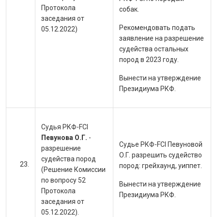
Протокола
собак.
заседания от
Рекомендовать подать
05.12.2022)
заявление на разрешение
судейства остальных
пород в 2023 году.
Вынести на утверждение
Президиума РКФ.
Судья РКФ-FCI
Певунова О.Г.
-
Судье РКФ-FCI Певуновой
разрешение
О.Г. разрешить судейство
судейства пород
пород:
грейхаунд, уиппет.
(Решение Комиссии
по вопросу 52
Вынести на утверждение
Протокола
Президиума РКФ.
заседания от
05.12.2022).