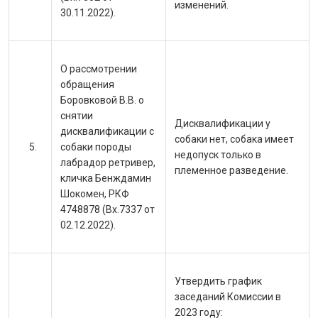
изменений.
30.11.2022).
О рассмотрении
обращения
Боровковой В.В. о
снятии
Дисквалификации у
дисквалификации с
собаки нет, собака имеет
собаки породы
недопуск только в
лабрадор ретривер,
племенное разведение.
кличка Бенждамин
Шокомен, РКФ
4748878 (Вх.7337 от
02.12.2022).
Утвердить график
заседаний Комиссии в
2023 году: