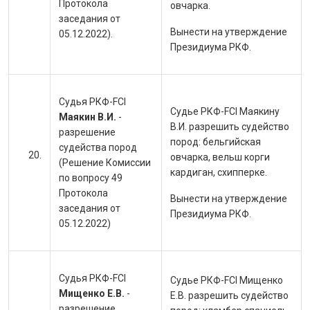
Протокола
овчарка.
заседания от
Вынести на утверждение
05.12.2022).
Президиума РКФ.
Судья РКФ-FCI
Судье РКФ-FCI Маякину
Маякин В.И.
-
В.И. разрешить судейство
разрешение
пород:
бельгийская
судейства пород
овчарка, вельш корги
(Решение Комиссии
кардиган, схипперке.
по вопросу 49
Протокола
Вынести на утверждение
заседания от
Президиума РКФ.
05.12.2022)
Судья РКФ-FCI
Судье РКФ-FCI Мищенко
Мищенко Е.В.
-
Е.В. разрешить судейство
разрешение