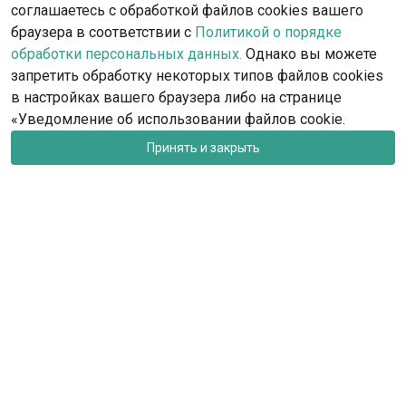
Обратиться в поддержку
соглашаетесь с обработкой файлов cookies вашего
браузера в соответствии с
Политикой о порядке
обработки персональных данных.
Однако вы можете
запретить обработку некоторых типов файлов cookies
в настройках вашего браузера либо на странице
«Уведомление об использовании файлов cookie.
Принять и закрыть
rkf@rkf.org.ru
Москва, ул. Гостиничная, д.9
Запись на посещение офиса РКФ и федераций