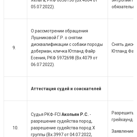
Хельга, РКФ 6058136 (Вх.4064 от
энтропии гл
05.07.2022).
обязательно
О рассмотрении обращения
Лушниковой Г.Р. о снятии
дисквалификации с собаки породы
Снять дискв
доберман, кличка Ютланд Файр
Ютланд Файр
Есения, РКФ 5972698 (Вх.4079 от
06.07.2022).
Аттестация судей и соискателей
Разрешить с
Судья РКФ-FCI
Акопьян Р.С.
-
грейхаунд.
разрешение судейства пород,
разрешение судейства пород X
Заявление н
группы (Вх.3997 от 04.07.2022,