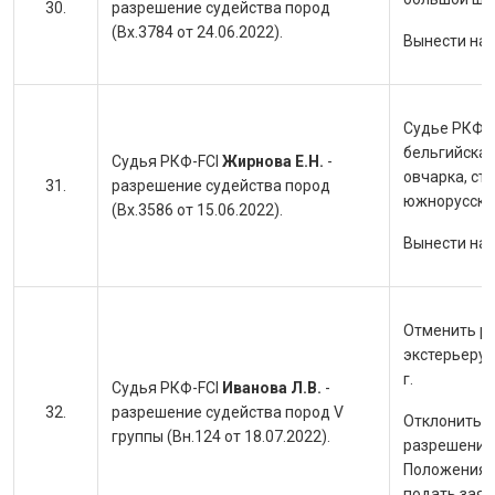
разрешение судейства пород
(Вх.3784 от 24.06.2022).
Вынести на
Судье РКФ-F
бельгийская
Судья РКФ-FCI
Жирнова Е.Н.
-
овчарка, ст
разрешение судейства пород
южнорусска
(Вх.3586 от 15.06.2022).
Вынести на
Отменить р
экстерьеру 
г.
Судья РКФ-FCI
Иванова Л.В.
-
разрешение судейства пород V
Отклонить з
группы (Вн.124 от 18.07.2022).
разрешение 
Положения Р
подать заяв