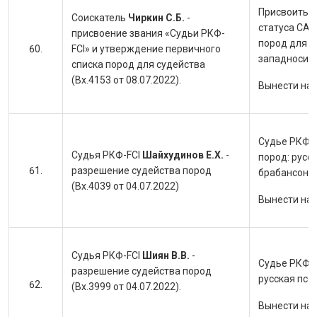
Присвоить с
Соискатель
Чиркин С.Б.
-
статуса САС
присвоение звания «Судьи РКФ-
пород для с
FCI» и утверждение первичного
западносиби
списка пород для судейства
(Вх.4153 от 08.07.2022).
Вынести на
Судье РКФ-F
Судья РКФ-FCI
Шайхудинов Е.Х.
-
пород: русс
разрешение судейства пород
брабансон, 
(Вх.4039 от 04.07.2022)
Вынести на
Судья РКФ-FCI
Шиян В.В.
-
Судье РКФ-F
разрешение судейства пород
русская псо
(Вх.3999 от 04.07.2022).
Вынести на