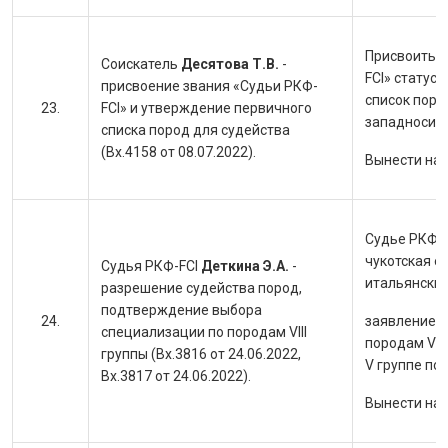
Присвоить с
Соискатель
Десятова Т.В.
-
FCI» статус
присвоение звания «Судьи РКФ-
список поро
FCI» и утверждение первичного
западносиби
списка пород для судейства
(Вх.4158 от 08.07.2022).
Вынести на
Судье РКФ-F
чукотская е
Судья РКФ-FCI
Деткина Э.А.
-
итальянский
разрешение судейства пород,
подтверждение выбора
заявление 
специализации по породам VIII
породам VII
группы (Вх.3816 от 24.06.2022,
V группе по
Вх.3817 от 24.06.2022).
Вынести на