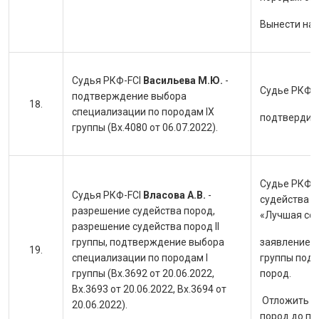
Вынести на
Судья РКФ-FCI
Васильева М.Ю.
-
Судье РКФ-F
подтверждение выбора
специализации по породам IX
подтвердить
группы (Вх.4080 от 06.07.2022).
Судье РКФ-F
Судья РКФ-FCI
Власова А.В.
-
судейства по
разрешение судейства пород,
«Лучшая собак
разрешение судейства пород II
группы, подтверждение выбора
заявление н
специализации по породам I
группы пода
группы (Вх.3692 от 20.06.2022,
пород.
Вх.3693 от 20.06.2022, Вх.3694 от
Отложить р
20.06.2022).
пород до п