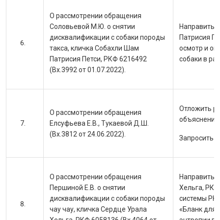
О рассмотрении обращения
Соловьевой М.Ю. о снятии
Направить с
дисквалификации с собаки породы
Патрисия Пе
такса, кличка Собахли Шам
осмотр и оп
Патрисия Петси, РКФ 6216492
собаки в ра
(Вх.3992 от 01.07.2022).
Отложить р
О рассмотрении обращения
объяснений 
Елсуфьева Е.В., Тукаевой Д.Ш.
(Вх.3812 от 24.06.2022).
Запросить о
О рассмотрении обращения
Направить с
Першиной Е.В. о снятии
Хельга, РКФ
дисквалификации с собаки породы
системы РКФ
чау чау, кличка Сердце Урала
«Бланк для 