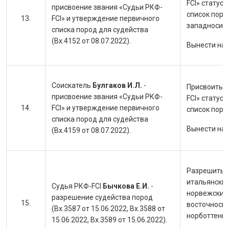
FCI» статус
присвоение звания «Судьи РКФ-
список поро
FCI» и утверждение первичного
западносиби
списка пород для судейства
(Вх.4152 от 08.07.2022).
Вынести на
Соискатель
Булгаков И.Л.
-
Присвоить с
присвоение звания «Судьи РКФ-
FCI» статус
FCI» и утверждение первичного
список поро
списка пород для судейства
Вынести на
(Вх.4159 от 08.07.2022).
Разрешить с
итальянский
Судья РКФ-FCI
Бычкова Е.И.
-
норвежский 
разрешение судейства пород
восточносиб
(Вх.3587 от 15.06.2022, Вх.3588 от
норботтенш
15.06.2022, Вх.3589 от 15.06.2022).