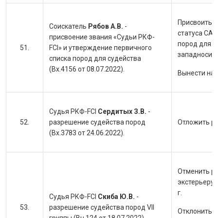
Присвоить с
Соискатель
Рябов А.В.
-
статуса САС
присвоение звания «Судьи РКФ-
пород для с
FCI» и утверждение первичного
западносиби
списка пород для судейства
(Вх.4156 от 08.07.2022).
Вынести на
Судья РКФ-FCI
Сердитых З.В.
-
разрешение судейства пород
Отложить ра
(Вх.3783 от 24.06.2022).
Отменить р
экстерьеру 
г.
Судья РКФ-FCI
Скиба Ю.В.
-
разрешение судейства пород VII
Отклонить з