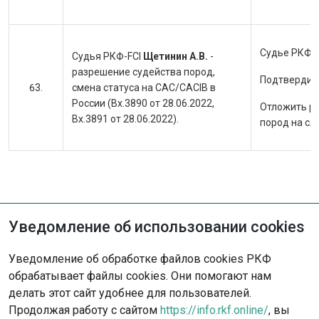
Судье РКФ-F
Судья РКФ-FCI
Щетинин А.В.
-
разрешение судейства пород,
Подтвердить
смена статуса на CAC/CACIB в
России (Вх.3890 от 28.06.2022,
Отложить ра
Вх.3891 от 28.06.2022).
пород на сл
Уведомление об использовании cookies
Не нашли решение?
Уведомление об обработке файлов cookies РКФ
Опишите ситуацию - наша команда
обрабатывает файлы cookies. Они помогают нам
с радостью поможет вам.
делать этот сайт удобнее для пользователей.
Продолжая работу с сайтом
https://info.rkf.online/
, вы