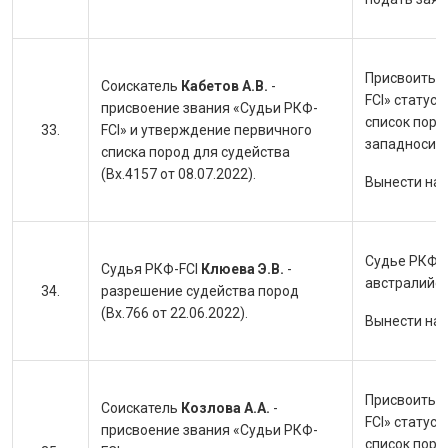
Присвоить с
Соискатель
Кабетов А.В.
-
FCI» статус
присвоение звания «Судьи РКФ-
список поро
FCI» и утверждение первичного
западносиби
списка пород для судейства
(Вх.4157 от 08.07.2022).
Вынести на
Судье РКФ-F
Судья РКФ-FCI
Клюева Э.В.
-
австралийск
разрешение судейства пород
(Вх.766 от 22.06.2022).
Вынести на
Присвоить с
Соискатель
Козлова А.А.
-
FCI» статус
присвоение звания «Судьи РКФ-
список поро