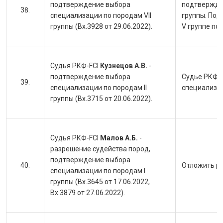
подтверждение выбора
подтвержден
специализации по породам VII
группы. Под
группы (Вх.3928 от 29.06.2022).
V группе пор
Судья РКФ-FCI
Кузнецов А.В.
-
подтверждение выбора
Судье РКФ-F
специализации по породам II
специализац
группы (Вх.3715 от 20.06.2022).
Судья РКФ-FCI
Малов А.Б.
-
разрешение судейства пород,
подтверждение выбора
Отложить ра
специализации по породам I
группы (Вх.3645 от 17.06.2022,
Вх.3879 от 27.06.2022).