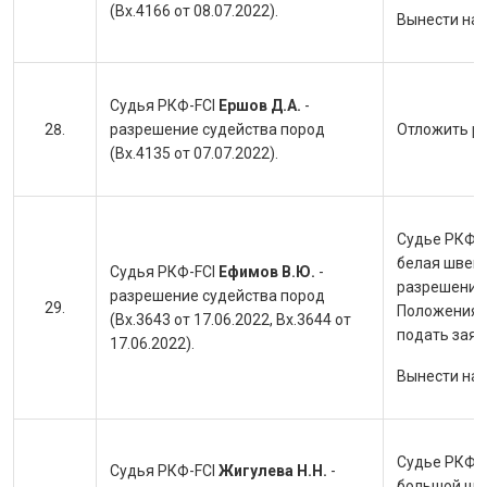
(Вх.4166 от 08.07.2022).
Вынести на
Судья РКФ-FCI
Ершов Д.А.
-
разрешение судейства пород
Отложить ра
(Вх.4135 от 07.07.2022).
Судье РКФ-F
белая швейц
Судья РКФ-FCI
Ефимов В.Ю.
-
разрешении 
разрешение судейства пород
Положения Р
(Вх.3643 от 17.06.2022, Вх.3644 от
подать заяв
17.06.2022).
Вынести на
Судье РКФ-F
Судья РКФ-FCI
Жигулева Н.Н.
-
большой шве