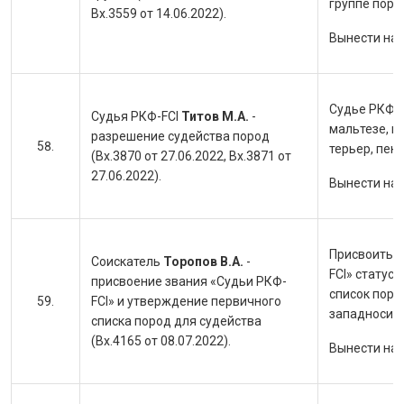
группе пород
Вх.3559 от 14.06.2022).
Вынести на
Судье РКФ-F
Судья РКФ-FCI
Титов М.А.
-
мальтезе, к
разрешение судейства пород
терьер, пек
(Вх.3870 от 27.06.2022, Вх.3871 от
27.06.2022).
Вынести на
Присвоить с
Соискатель
Торопов В.А.
-
FCI» статус
присвоение звания «Судьи РКФ-
список поро
FCI» и утверждение первичного
западносиби
списка пород для судейства
(Вх.4165 от 08.07.2022).
Вынести на