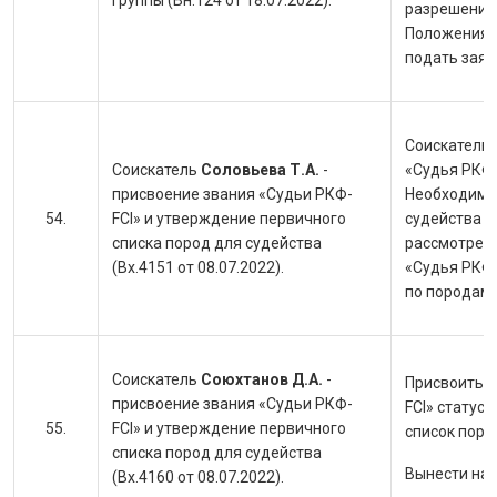
группы (Вн.124 от 18.07.2022).
разрешение с
Положения Р
подать заяв
Соискателю 
Соискатель
Соловьева Т.А.
-
«Судья РКФ-
присвоение звания «Судьи РКФ-
Необходимо
FCI» и утверждение первичного
судейства 
списка пород для судейства
рассмотрен
(Вх.4151 от 08.07.2022).
«Судья РКФ-
по породам 
Соискатель
Союхтанов Д.А.
-
Присвоить с
присвоение звания «Судьи РКФ-
FCI» статус
FCI» и утверждение первичного
список поро
списка пород для судейства
Вынести на
(Вх.4160 от 08.07.2022).