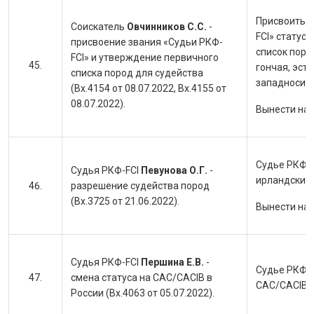
Присвоить с
Соискатель
Овчинников С.С.
-
FCI» статус
присвоение звания «Судьи РКФ-
список поро
FCI» и утверждение первичного
гончая, эст
списка пород для судейства
западносиби
(Вх.4154 от 08.07.2022, Вх.4155 от
08.07.2022).
Вынести на
Судье РКФ-F
Судья РКФ-FCI
Певунова О.Г.
-
ирландский 
разрешение судейства пород
(Вх.3725 от 21.06.2022).
Вынести на
Судья РКФ-FCI
Першина Е.В.
-
Судье РКФ-F
смена статуса на CAC/CACIB в
CAC/CACIB в
России (Вх.4063 от 05.07.2022).