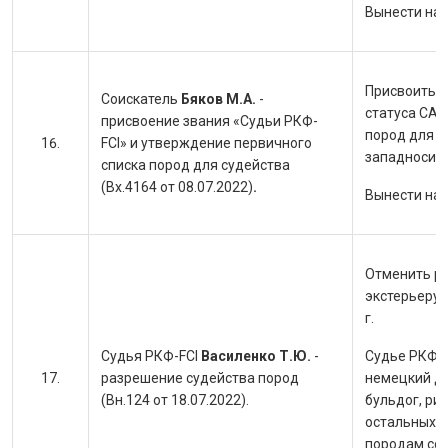
Вынести на
Присвоить с
Соискатель
Бяков М.А.
-
статуса САС
присвоение звания «Судьи РКФ-
пород для с
FCI» и утверждение первичного
западносиби
списка пород для судейства
(Вх.4164 от 08.07.2022)
.
Вынести на
Отменить р
экстерьеру 
г.
Судья РКФ-FCI
Василенко Т.Ю.
-
Судье РКФ-F
разрешение судейства пород
немецкий до
(Вн.124 от 18.07.2022).
бульдог, ри
остальных п
породам соб