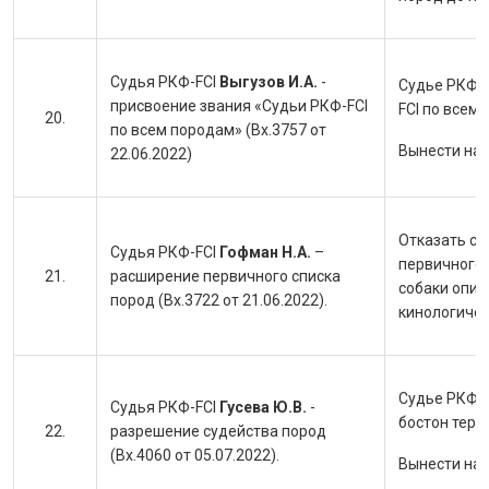
Судья РКФ-FCI
Выгузов И.А.
-
Судье РКФ-F
присвоение звания «Судьи РКФ-FCI
FCI по всем
по всем породам» (Вх.3757 от
Вынести на
22.06.2022)
Отказать су
Судья РКФ-FCI
Гофман Н.А.
–
первичного 
расширение первичного списка
собаки опи
пород (Вх.3722 от 21.06.2022).
кинологичес
Судье РКФ-F
Судья РКФ-FCI
Гусева Ю.В.
-
бостон терь
разрешение судейства пород
(Вх.4060 от 05.07.2022).
Вынести на