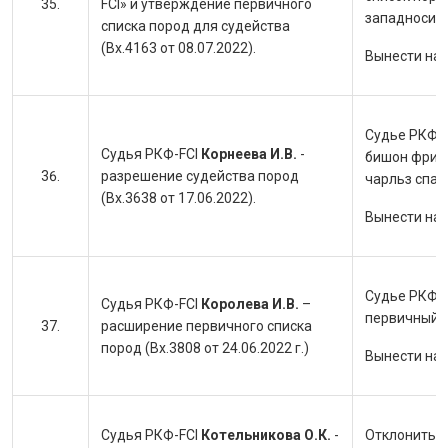
FCI» и утверждение первичного
западносиби
списка пород для судейства
(Вх.4163 от 08.07.2022).
Вынести на
Судье РКФ-F
Судья РКФ-FCI
Корнеева И.В.
-
бишон фризе
разрешение судейства пород
чарльз спан
(Вх.3638 от 17.06.2022).
Вынести на
Судье РКФ-F
Судья РКФ-FCI
Королева И.В.
–
первичный с
расширение первичного списка
пород (Вх.3808 от 24.06.2022 г.)
Вынести на
Судья РКФ-FCI
Котельникова О.К.
-
Отклонить з