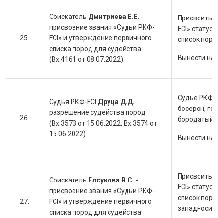
Соискатель
Дмитриева Е.Е.
-
Присвоить с
присвоение звания «Судьи РКФ-
FCI» статус
FCI» и утверждение первичного
список поро
списка пород для судейства
Вынести на
(Вх.4161 от 08.07.2022).
Судье РКФ-F
Судья РКФ-FCI
Друца Д.Д.
-
босерон, го
разрешение судейства пород
бородатый к
(Вх.3573 от 15.06.2022, Вх.3574 от
15.06.2022).
Вынести на
Присвоить с
Соискатель
Елсукова В.С.
-
FCI» статус
присвоение звания «Судьи РКФ-
список поро
FCI» и утверждение первичного
западносиби
списка пород для судейства