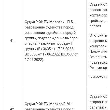
Судье РКФ-F
азавак, слю
хортая борза
грейхаунд, 
Судья РКФ-FCI
Марголин П.Б.
-
борзая.
разрешение судейства пород,
разрешение судейства пород X
Отклонить з
группы, подтверждение выбора
разрешение 
специализации по породам I
конкурсе «Лу
группы (Вх.3635 от 17.06.2022,
Положения Р
Вх.3636 от 17.06.2022, Вх.3637 от
Отклонить з
17.06.2022).
подтвержден
Рекомендова
Вынести на
Судье РКФ-F
староанглий
Судья РКФ-FCI
Марков В.М.
-
бельгийская
разрешение судейства пород