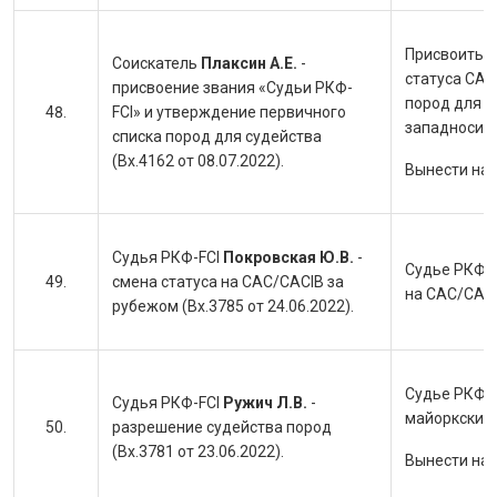
Присвоить с
Соискатель
Плаксин А.Е.
-
статуса САС
присвоение звания «Судьи РКФ-
пород для с
FCI» и утверждение первичного
западносиби
списка пород для судейства
(Вх.4162 от 08.07.2022).
Вынести на
Судья РКФ-FCI
Покровская Ю.В.
-
Судье РКФ-F
смена статуса на CAC/CACIB за
на CAC/CACI
рубежом (Вх.3785 от 24.06.2022).
Судье РКФ-F
Судья РКФ-FCI
Ружич Л.В.
-
майоркский 
разрешение судейства пород
(Вх.3781 от 23.06.2022).
Вынести на