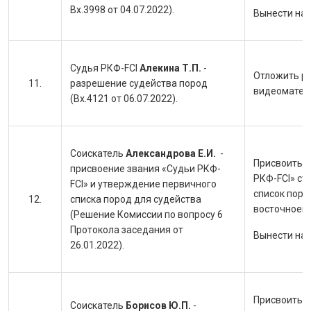
Вх.3998 от 04.07.2022).
Вынести на
Судья РКФ-FCI
Алекина Т.П.
-
Отложить р
разрешение судейства пород
видеоматер
(Вх.4121 от 06.07.2022).
Соискатель
Александрова Е.И.
-
Присвоить с
присвоение звания «Судьи РКФ-
РКФ-FCI» ст
FCI» и утверждение первичного
список поро
списка пород для судейства
восточноевр
(Решение Комиссии по вопросу 6
Протокола заседания от
Вынести на
26.01.2022).
Присвоить с
Соискатель
Борисов Ю.П.
-