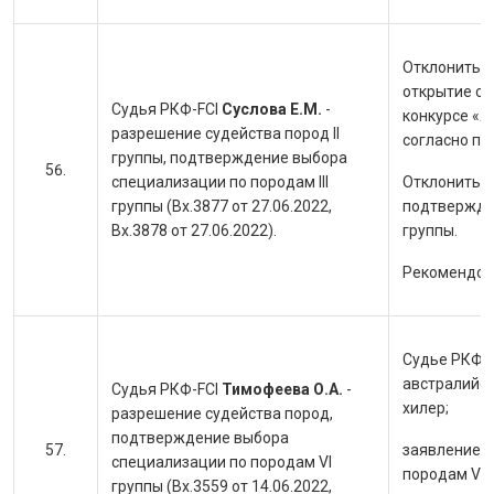
Отклонить з
открытие суд
Судья РКФ-FCI
Суслова Е.М.
-
конкурсе «Лу
разрешение судейства пород II
согласно п.
группы, подтверждение выбора
специализации по породам III
Отклонить з
группы (Вх.3877 от 27.06.2022,
подтвержден
Вх.3878 от 27.06.2022).
группы.
Рекомендова
Судье РКФ-F
австралийск
Судья РКФ-FCI
Тимофеева О.А.
-
хилер;
разрешение судейства пород,
подтверждение выбора
заявление 
специализации по породам VI
породам VI 
группы (Вх.3559 от 14.06.2022,