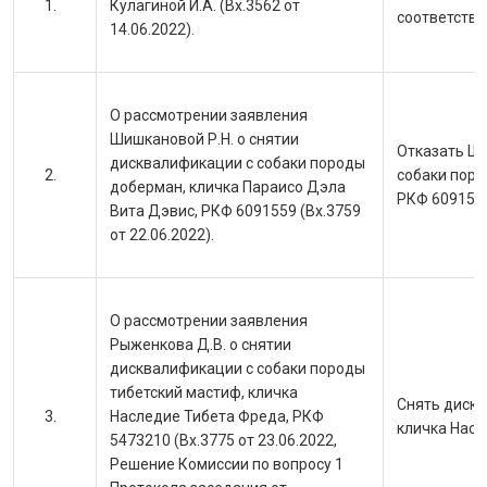
Кулагиной И.А. (Вх.3562 от
соответству
14.06.2022).
О рассмотрении заявления
Шишкановой Р.Н. о снятии
Отказать Ши
дисквалификации с собаки породы
собаки поро
доберман, кличка Параисо Дэла
РКФ 609155
Вита Дэвис, РКФ 6091559 (Вх.3759
от 22.06.2022).
О рассмотрении заявления
Рыженкова Д.В. о снятии
дисквалификации с собаки породы
тибетский мастиф, кличка
Снять дискв
Наследие Тибета Фреда, РКФ
кличка Насл
5473210 (Вх.3775 от 23.06.2022,
Решение Комиссии по вопросу 1