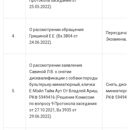
Протокола заседания от
25.05.2022).
О рассмотрении обращения
Пересдача 
Гришиной Е.Е. (Вх.3804 от
Экзаменаци
24.06.2022).
О рассмотрении заявления
Савиной Л.В. о снятии
дисквалификации с собаки породы
бультерьер миниатюрный, кличка
Снять дискв
Е-Мэйл Тайм Аут От Владлей Ариш,
миниатюрный
РКФ 5949416 (Решение Комиссии
РКФ 594941
по вопросу 9 Протокола заседания
от 27.10.2021, Вх.3935 от
29.06.2022).