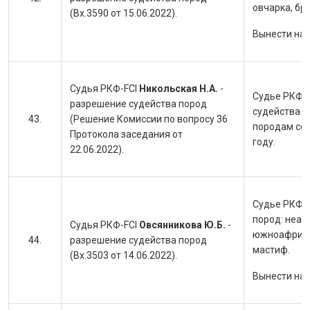
овчарка, бри
(Вх.3590 от 15.06.2022).
Вынести на
Судья РКФ-FCI
Никольская Н.А.
-
Судье РКФ-F
разрешение судейства пород
судейства п
(Решение Комиссии по вопросу 36
породам соб
Протокола заседания от
году.
22.06.2022).
Судье РКФ-F
пород: неап
Судья РКФ-FCI
Овсянникова Ю.Б.
-
южноафрикан
разрешение судейства пород
мастиф.
(Вх.3503 от 14.06.2022).
Вынести на