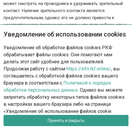
может смотреть на проводника и удерживать зрительный
контакт. Наличие зрительного контакта является
предпочтительным, однако это не должно привести к
неестественному положению головы или тела собаки, или к
противоестественному углу между шеей и линией спины
Уведомление об использовании cookies
(углу, близкому к 90 градусов). То, насколько неестественно
выглядит шея и линия спины, зависит от породы и строения
Уведомление об обработке файлов cookies РКФ
собаки, и это должно приниматься во внимание.
обрабатывает файлы cookies. Они помогают нам
При выполнении упражнений, включающих движение
делать этот сайт удобнее для пользователей.
рядом, разворот проводника кругом (на 180º) может
Продолжая работу с сайтом
https://info.rkf.online/
, вы
выполняться как через правое, так и через левое плечо по
соглашаетесь с обработкой файлов cookies вашего
выбору проводника. «Немецкий разворот» признается
браузера в соответствии с
Политикой о порядке
равно приемлемым (собаке разрешается обойти
обработки персональных данных.
Однако вы можете
проводника справа вплотную к нему). Проводник после
запретить обработку некоторых типов файлов cookies
выполнения разворота должен вернуться максимально на
в настройках вашего браузера либо на странице
ту же прямую, по которой он до этого двигался.
«Уведомление об использовании файлов cookie.
Повороты направо или налево должны выполняться под
Принять и закрыть
прямым углом (90º). Проводник не должен поворачивать
голову, разворачивать плечи или пользоваться иным