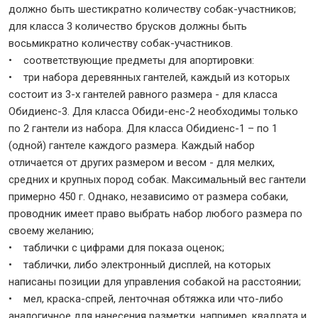
должно быть шестикратно количеству собак-участников;
для класса 3 количество брусков должны быть
восьмикратно количеству собак-участников.
• соответствующие предметы для апортировки:
• три набора деревянных гантелей, каждый из которых
состоит из 3-х гантелей равного размера - для класса
Обидиенс-3. Для класса Обиди-енс-2 необходимы только
по 2 гантели из набора. Для класса Обидиенс-1 – по 1
(одной) гантеле каждого размера. Каждый набор
отличается от других размером и весом - для мелких,
средних и крупных пород собак. Максимальный вес гантели
примерно 450 г. Однако, независимо от размера собаки,
проводник имеет право выбрать набор любого размера по
своему желанию;
• таблички с цифрами для показа оценок;
• таблички, либо электронный дисплей, на которых
написаны позиции для управления собакой на расстоянии;
• мел, краска-спрей, ленточная обтяжка или что-либо
аналогичное для нанесения разметки, например, квадрата и