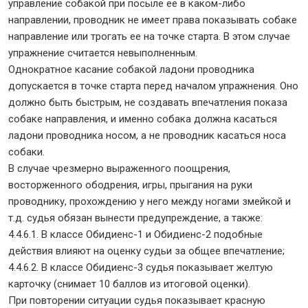
управление собакой при посыле ее в каком-либо
направлении, проводник не имеет права показывать собаке
направление или трогать ее на точке старта. В этом случае
упражнение считается невыполненным.
Однократное касание собакой ладони проводника
допускается в точке старта перед началом упражнения. Оно
должно быть быстрым, не создавать впечатления показа
собаке направления, и именно собака должна касаться
ладони проводника носом, а не проводник касаться носа
собаки.
В случае чрезмерно выраженного поощрения,
восторженного ободрения, игры, прыгания на руки
проводнику, прохождению у него между ногами змейкой и
т.д. судья обязан вынести предупреждение, а также:
4.4.6.1. В классе Обидиенс-1 и Обидиенс-2 подобные
действия влияют на оценку судьи за общее впечатление;
4.4.6.2. В классе Обидиенс-3 судья показывает желтую
карточку (снимает 10 баллов из итоговой оценки).
При повторении ситуации судья показывает красную