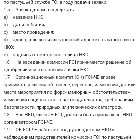
по пастушьей службе FCI в году подачи заявки.
1.5. Заявка должна содержать:
a) название НКО;
b) даты события;
c) место проведения;
d) адрес, телефон и электронный адрес контактного лица
НКО;
e) подпись ответственного лица НКО.
1.6. На заседании комиссии FCI принимается решение об
одобрении или отклонении заявки НКО.
1.7. Организационный комитет (ОК) FCI-ЧЕ вправе
принимать решения об отмене, переносе, изменении дат или
места мероприятия по форс- мажорным обстоятельствам:
изменении национального законодательства, требованиям
безопасности, природных или технических катастроф.
1.8. Все НКО, члены – FCI, должны быть приглашены НКО-
организатором FCI-ЧЕ.
1.9. ОК FCI-ЧЕ работает под руководством НКО и
наблюдением представителей комиссии FCI по пастушьей