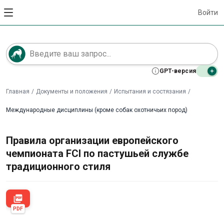
Войти
GPT-версия
Главная
/
Документы и положения
/
Испытания и состязания
/
Международные дисциплины (кроме собак охотничьих пород)
Правила организации европейского
чемпионата FCI по пастушьей службе
традиционного стиля
picture_as_pdf
PDF