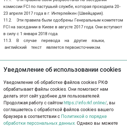
комиссии FCI по пастушьей службе, которая проходила 20-
23 апреля 2017 года в г. Интерлейкен (Швейцария).
11.2. Эти правила были одобрены Генеральным комитетом
FCI на заседании в Киеве в августе 2017 года. Они вступают
в силу с 1 января 2018 года.
11.3. В случае перевода на другие языки,
английский текст является первоисточником.
Уведомление об использовании cookies
Не нашли решение?
Уведомление об обработке файлов cookies РКФ
Опишите ситуацию - наша команда
обрабатывает файлы cookies. Они помогают нам
с радостью поможет вам.
делать этот сайт удобнее для пользователей.
Продолжая работу с сайтом
https://info.rkf.online/
, вы
Обратиться в поддержку
соглашаетесь с обработкой файлов cookies вашего
браузера в соответствии с
Политикой о порядке
обработки персональных данных.
Однако вы можете