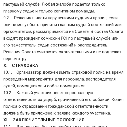
пастушьей службе. Любая жалоба подается только
главному судье и только капитаном команды.
9.2. Решения в части нарушениями судьями правил, если
они не могут быть приняты главным судьей состязаний или
оргкомитетом, рассматриваются на Совете. В состав Совета
входят: президент комиссии FCI по пастушьей службе или
его заместитель, судьи состязаний и распорядитель.
Решения Совета считаются окончательными и не подлежат
пересмотру.
X. СТРАХОВКА
10.1. Организатор должен иметь страховой полис на время
проведения мероприятия для персонала, распорядителя,
судей, помощников и собак помощников.
10.2. Каждый участник несет персональную
ответственность за ущерб, причиненный его собакой. Копия
полиса о страховании гражданской ответственности
должна быть приложена к заявке каждого участника.
XI. ЗАКЛЮЧИТЕЛЬНЫЕ ПОЛОЖЕНИЯ
11.1. Эти правила были разработаны на заседании