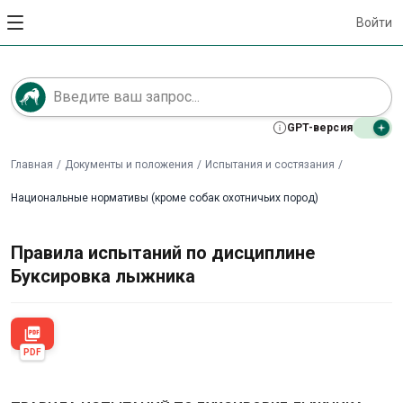
Войти
GPT-версия
Главная
/
Документы и положения
/
Испытания и состязания
/
Национальные нормативы (кроме собак охотничьих пород)
Правила испытаний по дисциплине
Буксировка лыжника
picture_as_pdf
PDF