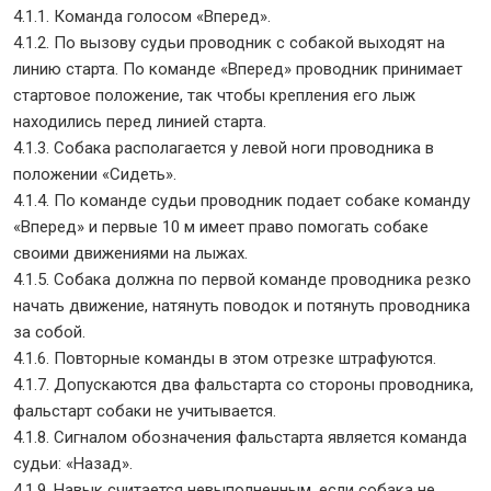
4.1.1. Команда голосом «Вперед».
4.1.2. По вызову судьи проводник с собакой выходят на
линию старта. По команде «Вперед» проводник принимает
стартовое положение, так чтобы крепления его лыж
находились перед линией старта.
4.1.3. Собака располагается у левой ноги проводника в
положении «Сидеть».
4.1.4. По команде судьи проводник подает собаке команду
«Вперед» и первые 10 м имеет право помогать собаке
своими движениями на лыжах.
4.1.5. Собака должна по первой команде проводника резко
начать движение, натянуть поводок и потянуть проводника
за собой.
4.1.6. Повторные команды в этом отрезке штрафуются.
4.1.7. Допускаются два фальстарта со стороны проводника,
фальстарт собаки не учитывается.
4.1.8. Сигналом обозначения фальстарта является команда
судьи: «Назад».
4.1.9. Навык считается невыполненным, если собака не