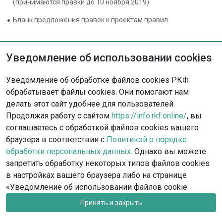
(принимаются правки до 10 ноября 2019)
Бланк предложения правок к проектам правил
Уведомление об использовании cookies
Уведомление об обработке файлов cookies РКФ
обрабатывает файлы cookies. Они помогают нам
делать этот сайт удобнее для пользователей.
Продолжая работу с сайтом
https://info.rkf.online/
, вы
соглашаетесь с обработкой файлов cookies вашего
браузера в соответствии с
Политикой о порядке
обработки персональных данных.
Однако вы можете
запретить обработку некоторых типов файлов cookies
в настройках вашего браузера либо на странице
rkf@rkf.org.ru
Москва, ул. Гостиничная, д.9
«Уведомление об использовании файлов cookie.
Запись на посещение офиса РКФ и федераций
Принять и закрыть