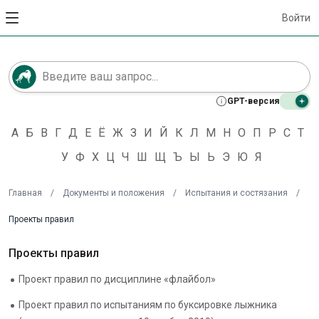
Войти
GPT-версия
А
Б
В
Г
Д
Е
Ё
Ж
З
И
Й
К
Л
М
Н
О
П
Р
С
Т
У
Ф
Х
Ц
Ч
Ш
Щ
Ъ
Ы
Ь
Э
Ю
Я
Главная
/
Документы и положения
/
Испытания и состязания
/
Проекты правил
Проекты правил
Проект правил по дисциплине «флайбол»
Проект правил по испытаниям по буксировке лыжника