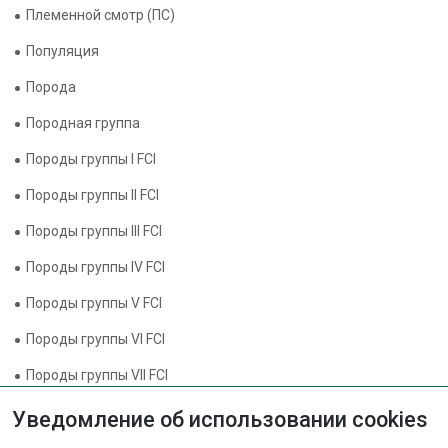
Племенной смотр (ПС)
Популяция
Порода
Породная группа
Породы группы I FCI
Породы группы II FCI
Породы группы III FCI
Породы группы IV FCI
Породы группы V FCI
Породы группы VI FCI
Породы группы VII FCI
Породы группы VIII FCI
Уведомление об использовании cookies
Породы группы IX FCI