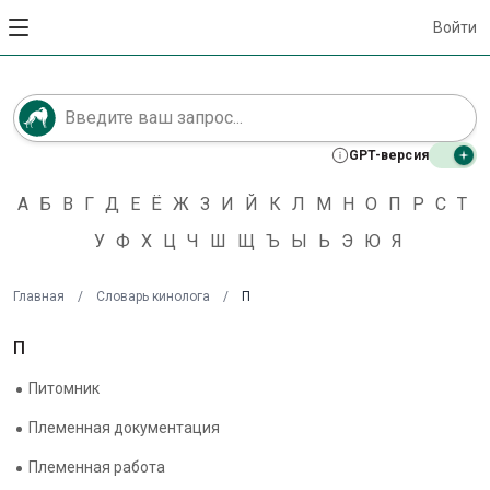
Войти
GPT-версия
А
Б
В
Г
Д
Е
Ё
Ж
З
И
Й
К
Л
М
Н
О
П
Р
С
Т
У
Ф
Х
Ц
Ч
Ш
Щ
Ъ
Ы
Ь
Э
Ю
Я
Главная
/
Словарь кинолога
/
П
П
Питомник
Племенная документация
Племенная работа