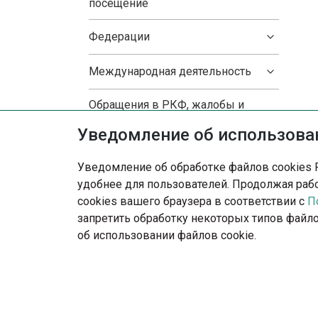
посещение
Федерации
Международная деятельность
Обращения в РКФ, жалобы и
предложения
Уведомление об использован
Образование
Уведомление об обработке файлов cookies 
удобнее для пользователей. Продолжая рабо
Национальные клубы пород
cookies вашего браузера в соответствии с
П
запретить обработку некоторых типов файло
Родословная и метрика
об использовании файлов cookie.
Словарь кинолога