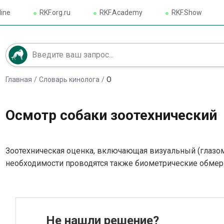
line
RKF.org.ru
RKF.Academy
RKF.Show
Главная
/
Словарь кинолога
/
О
Осмотр собаки зоотехнический
Зоотехническая оценка, включающая визуальный (глазо
необходимости проводятся также биометрические обмер
Не нашли решение?