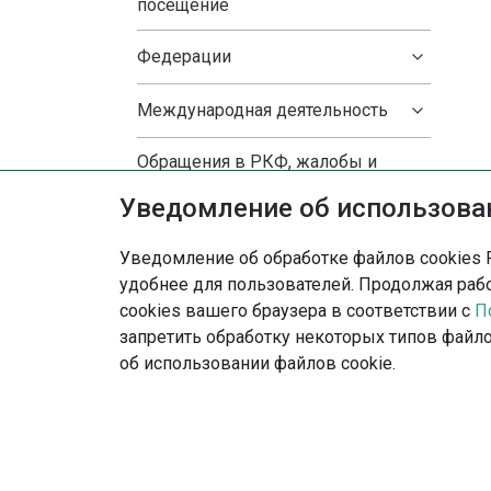
посещение
Федерации
Международная деятельность
Обращения в РКФ, жалобы и
предложения
Уведомление об использован
Образование
Уведомление об обработке файлов cookies 
удобнее для пользователей. Продолжая рабо
Национальные клубы пород
cookies вашего браузера в соответствии с
П
запретить обработку некоторых типов файло
Родословная и метрика
об использовании файлов cookie.
Словарь кинолога