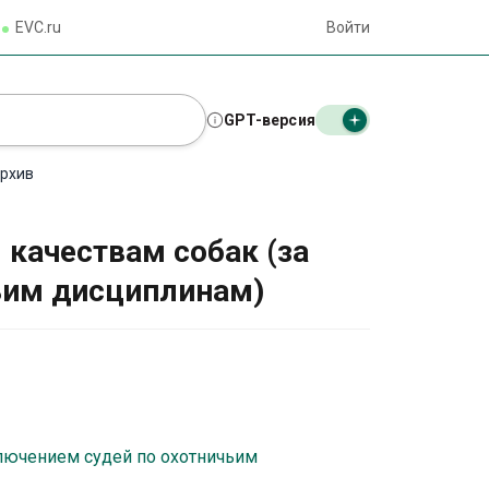
EVC.ru
Войти
GPT-версия
рхив
 качествам собак (за
ьим дисциплинам)
ключением судей по охотничьим