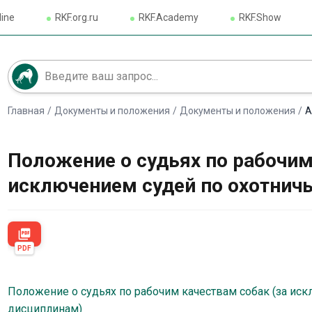
line
RKF.org.ru
RKF.Academy
RKF.Show
Главная
/
Документы и положения
/
Документы и положения
/
А
Положение о судьях по рабочим
исключением судей по охотнич
picture_as_pdf
PDF
Положение о судьях по рабочим качествам собак (за ис
дисциплинам)