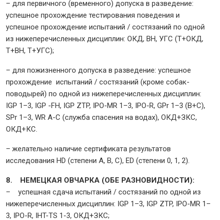
– для первичного (временного) допуска в разведение:
успешное прохождение тестирования поведения и
успешное прохождение испытаний / состязаний по одной
из нижеперечисленных дисциплин: ОКД, ВН, УГС (Т+ОКД,
Т+BH, Т+УГС);
– для пожизненного допуска в разведение: успешное
прохождение испытаний / состязаний (кроме собак-
поводырей) по одной из нижеперечисленных дисциплин:
IGP 1–3, IGP -FH, IGP ZTP, IPO-MR 1–3, IPO-R, GPr 1–3 (B+C),
SPr 1–3, WR A-C (служба спасения на водах), ОКД+ЗКС,
ОКД+КС.
– желательно наличие сертификата результатов
исследования HD (степени A, B, C), ED (степени 0, 1, 2).
8. НЕМЕЦКАЯ ОВЧАРКА (ОБЕ РАЗНОВИДНОСТИ):
– успешная сдача испытаний / состязаний по одной из
нижеперечисленных дисциплин: IGP 1–3, IGP ZTP, IPO-MR 1–
3, IPO-R, IHT-TS 1-3, ОКД+ЗКС;