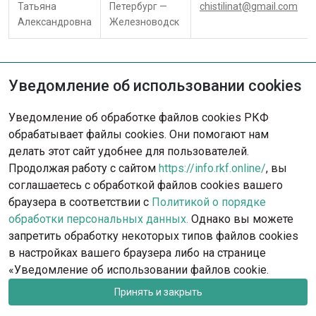
Татьяна
Петербург —
chistilinat@gmail.com
Александровна
Железноводск
Уведомление об использовании cookies
Не нашли решение?
Уведомление об обработке файлов cookies РКФ
Опишите ситуацию - наша команда
обрабатывает файлы cookies. Они помогают нам
с радостью поможет вам.
делать этот сайт удобнее для пользователей.
Продолжая работу с сайтом
https://info.rkf.online/
, вы
Обратиться в поддержку
соглашаетесь с обработкой файлов cookies вашего
браузера в соответствии с
Политикой о порядке
обработки персональных данных.
Однако вы можете
запретить обработку некоторых типов файлов cookies
в настройках вашего браузера либо на странице
«Уведомление об использовании файлов cookie.
Принять и закрыть