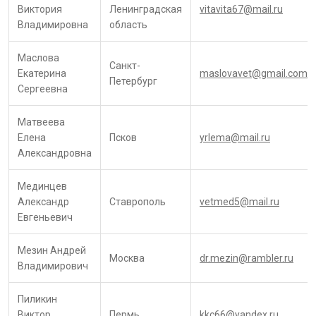
Виктория
Ленинградская
vitavita67@mail.ru
Владимировна
область
Маслова
Санкт-
Екатерина
maslovavet@gmail.com
Петербург
Сергеевна
Матвеева
Елена
Псков
yrlema@mail.ru
Александровна
Мединцев
Александр
Ставрополь
vetmed5@mail.ru
Евгеньевич
Мезин Андрей
Москва
dr.mezin@rambler.ru
Владимирович
Пиликин
Виктор
Пермь
kkc66@yandex.ru