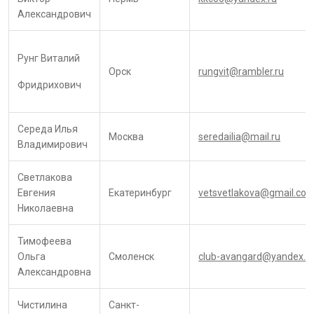
Александрович
Рунг Виталий
Орск
rungvit@rambler.ru
Фридрихович
Середа Илья
Москва
seredailia@mail.ru
Владимирович
Светлакова
Евгения
Екатеринбург
vetsvetlakova@gmail.co
Николаевна
Тимофеева
Ольга
Смоленск
club-avangard@yandex.r
Александровна
Чистилина
Санкт-