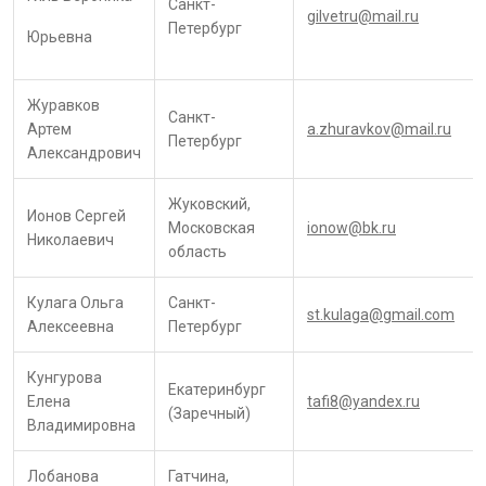
Санкт-
gilvetru@mail.ru
Петербург
Юрьевна
Журавков
Санкт-
Артем
a.zhuravkov@mail.ru
Петербург
Александрович
Жуковский,
Ионов Сергей
Московская
ionow@bk.ru
Николаевич
область
Кулага Ольга
Санкт-
st.kulaga@gmail.com
Алексеевна
Петербург
Кунгурова
Екатеринбург
Елена
tafi8@yandex.ru
(Заречный)
Владимировна
Лобанова
Гатчина,