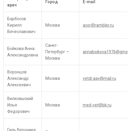
Город
E-mail
врач
Барбосов
Кирилл
Москва
acor@rambler.ru
Вячеславович
Санкт-
Бойкова Анна
Петербург —
annaboikova1976@gmail
Александровна
Москва
Воронцов
Александр
Москва
vetdr.aav@mail.ru
Алексеевич
Вилковыский
Илья
Москва
med-vet@bk.ru
Федорович
Гиль Вероника