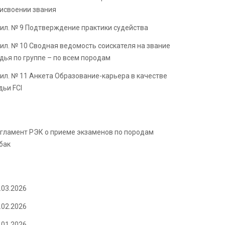
исвоении звания
ил. № 9 Подтверждение практики судейства
ил. № 10 Сводная ведомость соискателя на звание
дья по группе – по всем породам
ил. № 11 Анкета Образование-карьера в качестве
дьи FCI
гламент РЭК о приеме экзаменов по породам
бак
.03.2026
.02.2026
.01.2026