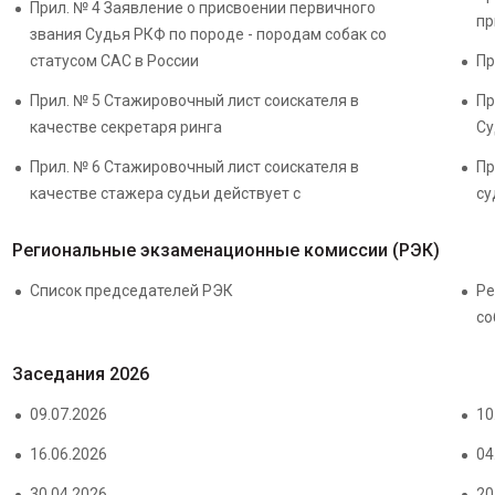
Прил. № 4 Заявление о присвоении первичного
пр
звания Судья РКФ по породе - породам собак со
статусом САС в России
Пр
Прил. № 5 Стажировочный лист соискателя в
Пр
качестве секретаря ринга
Су
Прил. № 6 Стажировочный лист соискателя в
Пр
качестве стажера судьи действует с
су
Региональные экзаменационные комиссии (РЭК)
Список председателей РЭК
Ре
со
Заседания 2026
09.07.2026
10
16.06.2026
04
30.04.2026
20