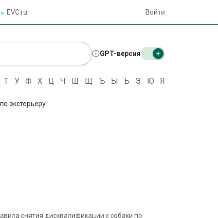
EVC.ru
Войти
GPT-версия
Т
У
Ф
Х
Ц
Ч
Ш
Щ
Ъ
Ы
Ь
Э
Ю
Я
по экстерьеру
авила снятия дисквалификации с собаки по