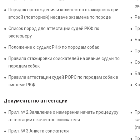
эк
Порядок прохождения и количество стажировок при
второй (повторной) несдаче экзамена по породе
Ре
Список пород для аттестации судей РКФ по
Пр
экстерьеру
Бл
Положение о судьях РКФ по породам собак
По
Правила стажировки соискателей на звание судьи по
Со
породам собак
Бл
Правила аттестации судей РОРС по породам собак в
системе РКФ
Ко
Документы по аттестации
Прил. № 2 Заявление о намерении начать процедуру
Пр
аттестации в качестве соискателя
ка
(п
Прил. № 3 Анкета соискателя
Пр