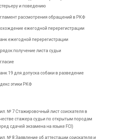
стерьеру и поведению
гламент рассмотрения обращений в РКФ
охождение ежегодной перерегистрации
анк ежегодной перерегистрации
рядок получение листа судьи
гласие
анк 19 для допуска собаки в разведение
декс этики РКФ
ил. № 7 Стажировочный лист соискателя в
честве стажера судьи по открытым породам
еред сдачей экзамена на языке FCI)
ил. № 8 Заявление об аттестации соискателя и