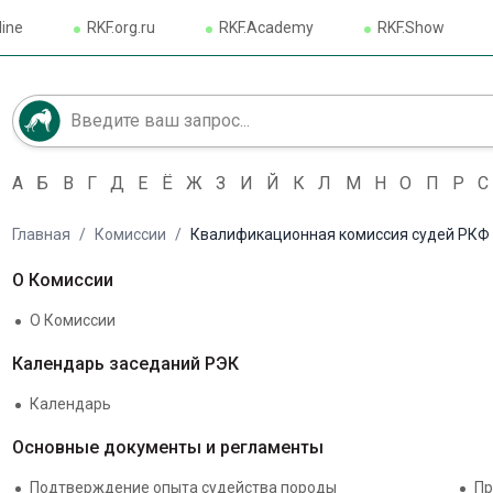
line
RKF.org.ru
RKF.Academy
RKF.Show
А
Б
В
Г
Д
Е
Ё
Ж
З
И
Й
К
Л
М
Н
О
П
Р
С
Главная
/
Комиссии
/
Квалификационная комиссия судей РКФ 
О Комиссии
О Комиссии
Календарь заседаний РЭК
Календарь
Основные документы и регламенты
Подтверждение опыта судейства породы
Пр