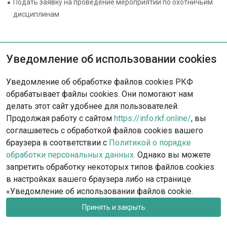
Подать заявку на проведение мероприятий по охотничьим
дисциплинам
Уведомление об использовании cookies
Уведомление об обработке файлов cookies РКФ
обрабатывает файлы cookies. Они помогают нам
делать этот сайт удобнее для пользователей.
Продолжая работу с сайтом
https://info.rkf.online/
, вы
соглашаетесь с обработкой файлов cookies вашего
браузера в соответствии с
Политикой о порядке
обработки персональных данных.
Однако вы можете
запретить обработку некоторых типов файлов cookies
в настройках вашего браузера либо на странице
rkf@rkf.org.ru
Москва, ул. Гостиничная, д.9
«Уведомление об использовании файлов cookie.
Запись на посещение офиса РКФ и федераций
Принять и закрыть