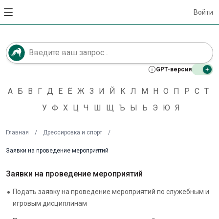
Войти
GPT-версия
А
Б
В
Г
Д
Е
Ё
Ж
З
И
Й
К
Л
М
Н
О
П
Р
С
Т
У
Ф
Х
Ц
Ч
Ш
Щ
Ъ
Ы
Ь
Э
Ю
Я
Главная
/
Дрессировка и спорт
/
Заявки на проведение мероприятий
Заявки на проведение мероприятий
Подать заявку на проведение мероприятий по служебным и
игровым дисциплинам