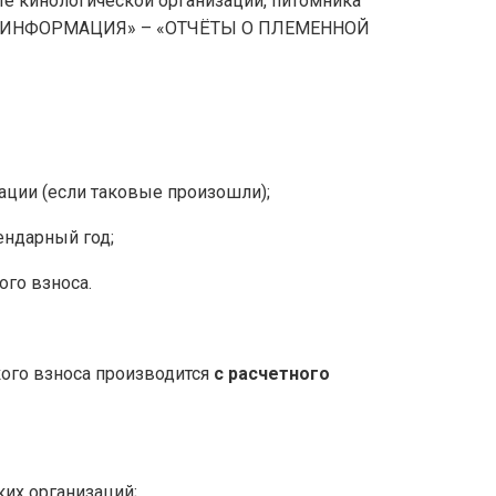
е кинологической организации, питомника
Я ИНФОРМАЦИЯ» – «ОТЧЁТЫ О ПЛЕМЕННОЙ
ции (если таковые произошли);
ендарный год;
го взноса.
ого взноса производится
с расчетного
их организаций;