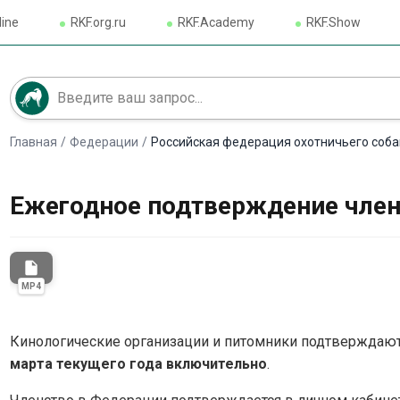
line
RKF.org.ru
RKF.Academy
RKF.Show
Главная
/
Федерации
/
Российская федерация охотничьего соб
Ежегодное подтверждение член
insert_drive_file
MP4
Кинологические организации и питомники подтверждаю
марта текущего года включительно
.