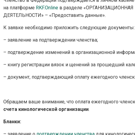
Членство в Федерации подтверждается в личном кабинет
на платформе
RKF.Online
в разделе «ОРГАНИЗАЦИОННА
ДЕЯТЕЛЬНОСТИ» – «Предоставить данные».
К заявке необходимо приложить следующие документы:
– заявление на подтверждении членства;
– подтверждение изменений в организационной информа
– книгу регистрации вязок и щенений за прошедший кал
– документ, подтверждающий оплату ежегодного членско
Обращаем ваше внимание, что оплата ежегодного членск
счета кинологической организации
.
Бланки:
– заявление о
подтверждении членства
для кинологическ