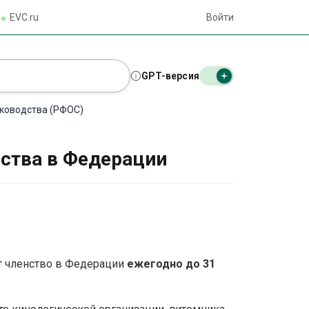
EVC.ru
Войти
GPT-версия
аководства (РФОС)
ства в Федерации
т членство в Федерации
ежегодно до 31