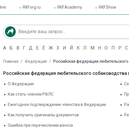
line
RKF.org.ru
RKF.Academy
RKF.Show
А
Б
В
Г
Д
Е
Ё
Ж
З
И
Й
К
Л
М
Н
О
П
Р
С
Главная
/
Федерации
/
Российская федерация любительского
Российская федерация любительского собаководства
О Федерации
Се
Как стать членом РФЛС
Пр
Ежегодное подтверждение членства в Федерации
Ра
Как получить оригиналы документов
Ре
Ошибка при перечислении взноса