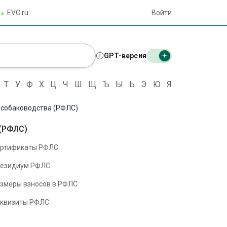
EVC.ru
Войти
GPT-версия
Т
У
Ф
Х
Ц
Ч
Ш
Щ
Ъ
Ы
Ь
Э
Ю
Я
 собаководства (РФЛС)
 (РФЛС)
ртификаты РФЛС
езидиум РФЛС
змеры взносов в РФЛС
квизиты РФЛС