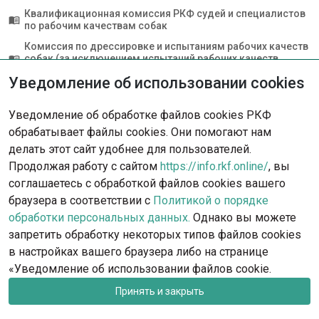
Квалификационная комиссия РКФ судей и специалистов
menu_book
по рабочим качествам собак
Комиссия по дрессировке и испытаниям рабочих качеств
собак (за исключением испытаний рабочих качеств
menu_book
охотничьих собак)
Уведомление об использовании cookies
Комиссия РКФ по рабочим качествам охотничьих собак
menu_book
Комиссия РКФ по ветеринарии
menu_book
Уведомление об обработке файлов cookies РКФ
обрабатывает файлы cookies. Они помогают нам
делать этот сайт удобнее для пользователей.
Продолжая работу с сайтом
https://info.rkf.online/
, вы
соглашаетесь с обработкой файлов cookies вашего
браузера в соответствии с
Политикой о порядке
обработки персональных данных.
Однако вы можете
запретить обработку некоторых типов файлов cookies
в настройках вашего браузера либо на странице
rkf@rkf.org.ru
Москва, ул. Гостиничная, д.9
«Уведомление об использовании файлов cookie.
Запись на посещение офиса РКФ и федераций
Принять и закрыть