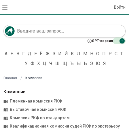
Войти
GPT-версия
А
Б
В
Г
Д
Е
Ё
Ж
З
И
Й
К
Л
М
Н
О
П
Р
С
Т
У
Ф
Х
Ц
Ч
Ш
Щ
Ъ
Ы
Ь
Э
Ю
Я
Главная
/
Комиссии
Комиссии
Племенная комиссия РКФ
menu_book
Выставочная комиссия РКФ
menu_book
Комиссия РКФ по стандартам
menu_book
Квалификационная комиссия судей РКФ по экстерьеру
menu_book