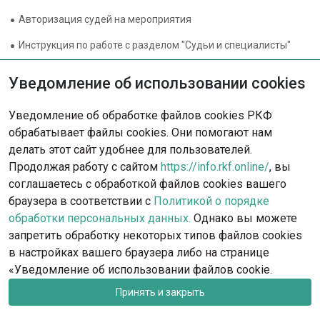
Авторизация судей на мероприятия
Инструкция по работе с разделом "Судьи и специалисты"
Уведомление об использовании cookies
Уведомление об обработке файлов cookies РКФ
обрабатывает файлы cookies. Они помогают нам
делать этот сайт удобнее для пользователей.
Продолжая работу с сайтом
https://info.rkf.online/
, вы
соглашаетесь с обработкой файлов cookies вашего
браузера в соответствии с
Политикой о порядке
обработки персональных данных.
Однако вы можете
запретить обработку некоторых типов файлов cookies
в настройках вашего браузера либо на странице
rkf@rkf.org.ru
Москва, ул. Гостиничная, д.9
«Уведомление об использовании файлов cookie.
Запись на посещение офиса РКФ и федераций
Принять и закрыть