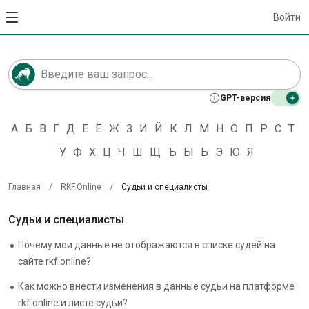
Войти
GPT-версия
А
Б
В
Г
Д
Е
Ё
Ж
З
И
Й
К
Л
М
Н
О
П
Р
С
Т
У
Ф
Х
Ц
Ч
Ш
Щ
Ъ
Ы
Ь
Э
Ю
Я
Главная
/
RKF.Online
/
Судьи и специалисты
Судьи и специалисты
Почему мои данные не отображаются в списке судей на
сайте rkf.online?
Как можно внести изменения в данные судьи на платформе
rkf.online и листе судьи?