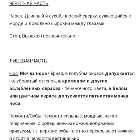
ЧЕРЕПНАЯ ЧАСТЬ
:
Череп
: Длинный и сухой, плоский сверху, сужающийся к
морде и довольно широкий между глазами.
Стоп
: Выражен незначительно.
ЛИЦЕВАЯ ЧАСТЬ
:
Нос
:
Мочка носа
чёрная, в голубом окрасе
допускается
голубоватый оттенок,
в кремовом и других
ослабленных окрасах
- печеночного цвета,
в белом
или цветном окрасе допускается пятнистая мочка
носа.
Челюсти/Зубы
: Челюсти сильные, мощные, четко
очерченные, с совершенным ножницеобразным
прикусом, т.е. верхние зубы плотно перекрывают нижние
и стоят в челюстях вертикально.