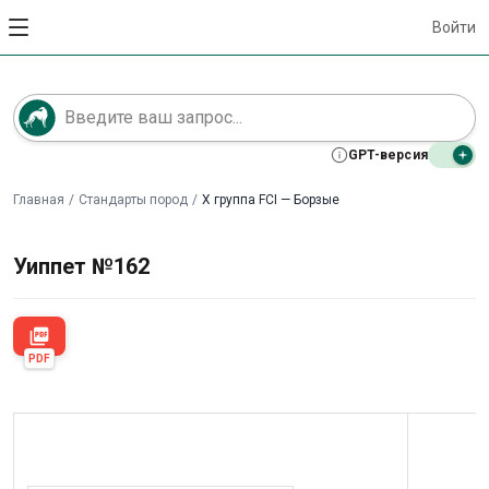
Войти
GPT-версия
Главная
/
Стандарты пород
/
X группа FCI — Борзые
Уиппет №162
picture_as_pdf
PDF