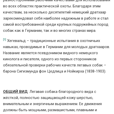
разносторонними рабочими качествами для использования
во всех областях практической охоты. Благодаря этим
качествам, за несколько десятилетий немецкий дратхаар
зарекомендовал себя наиболее надежным в работе и стал
самой востребованной среди крупных подружейных пород
собак как в Германии, так и во многих странах мира.
[1]
Хегевальд – традиционные испытания в охотничьих
навыках, проводимые в Германии для молодых дратхааров.
Название является псевдонимом видного немецкого
кинолога и писателя, одного из первых сторонников
обязательной проверки рабочих качеств легавых собак –
барона Сигизмунда фон Цедлица и Нойкирха (1838-1903).
ОБЩИЙ ВИД
: Легавая собака благородного вида с
жёсткой, полностью защищающей кожу шерстью,
внимательным и энергичным выражением. Ее движения
должны быть мощными, размашистыми, плавными и