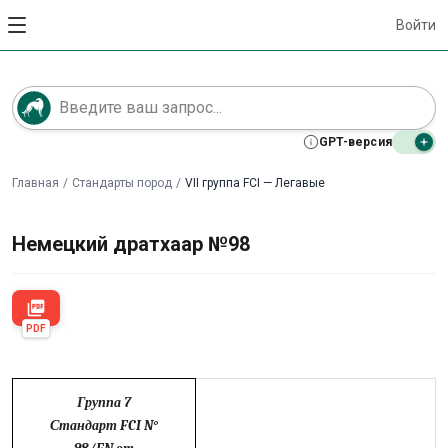
Войти
GPT-версия
Главная
/
Стандарты пород
/
VII группа FCI — Легавые
Немецкий дратхаар №98
picture_as_pdf
PDF
Группа 7
Стандарт FCI N°