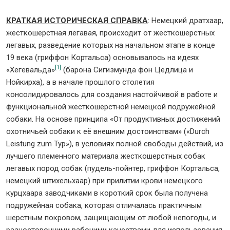
КРАТКАЯ ИСТОРИЧЕСКАЯ СПРАВКА
: Немецкий дратхаар,
жесткошерстная легавая, происходит от жесткошерстных
легавых, разведение которых на начальном этапе в конце
19 века (гриффон Кортальса) основывалось на идеях
[1]
«Хегевальда»
(барона Сигизмунда фон Цедлица и
Нойкирха), а в начале прошлого столетия
консолидировалось для создания настойчивой в работе и
функциональной жесткошерстной немецкой подружейной
собаки. На основе принципа «От продуктивных достижений
охотничьей собаки к её внешним достоинствам» («Durch
Leistung zum Typ»), в условиях полной свободы действий, из
лучшего племенного материала жесткошерстных собак
легавых пород собак (пудель-пойнтер, гриффон Кортальса,
немецкий штихельхаар) при прилитии крови немецкого
курцхаара заводчиками в короткий срок была получена
подружейная собака, которая отличалась практичным
шерстным покровом, защищающим от любой непогоды, и