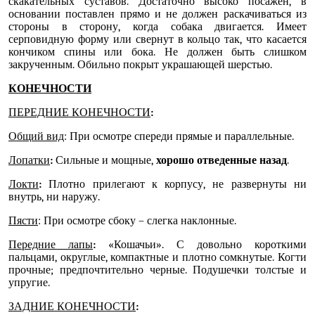
скакательных суставов. Достаточно высоко посажен, в
основании поставлен прямо и не должен раскачиваться из
стороны в сторону, когда собака двигается. Имеет
серповидную форму или свернут в кольцо так, что касается
кончиком спины или бока. Не должен быть слишком
закрученным. Обильно покрыт украшающей шерстью.
КОНЕЧНОСТИ
ПЕРЕДНИЕ КОНЕЧНОСТИ
:
Общий вид
: При осмотре спереди прямые и параллельные.
Лопатки
:
Сильные и мощные,
хорошо отведенные назад
.
Локти
:
Плотно прилегают к корпусу, не развернуты ни
внутрь, ни наружу.
Пясти
: При осмотре сбоку – слегка наклонные.
Передние лапы
:
«Кошачьи». С довольно короткими
пальцами, округлые, компактные и плотно сомкнутые. Когти
прочные; предпочтительно черные. Подушечки толстые и
упругие.
ЗАДНИЕ КОНЕЧНОСТИ
: