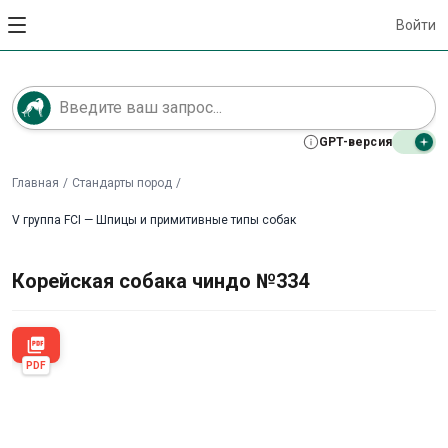
Войти
GPT-версия
Главная
/
Стандарты пород
/
V группа FCI — Шпицы и примитивные типы собак
Корейская собака чиндо №334
picture_as_pdf
PDF