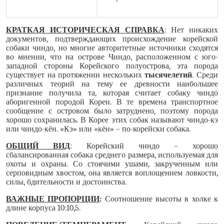
КРАТКАЯ ИСТОРИЧЕСКАЯ СПРАВКА
: Нет никаких
документов, подтверждающих происхождение корейской
собаки чиндо, но многие авторитетные источники сходятся
во мнении, что на острове Чиндо, расположенном с юго-
западной стороны Корейского полуострова, эта порода
существует
на протяжении нескольких
тысячелетий
. Среди
различных теорий на тему ее древности наибольшее
признание получила та, которая считает собаку чиндо
аборигенной породой Кореи. В те времена транспортное
сообщение с островом было затруднено, поэтому порода
хорошо сохранилась. В Корее этих собак называют чиндо-кэ
или чиндо-кён. «Кэ» или «кён» – по-корейски собака.
ОБЩИЙ ВИД
: Корейский чиндо – хорошо
сбалансированная собака среднего размера, используемая для
охоты и охраны. Со стоячими ушами, закрученным или
серповидным хвостом, она является воплощением ловкости,
силы, бдительности и достоинства.
ВАЖНЫЕ ПРОПОРЦИИ
:
Соотношение высоты в холке к
длине корпуса 10:10,5.