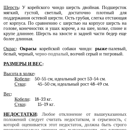
Шерсть
:
У корейского чиндо шерсть двойная. Подшерсток
мягкий, густой, светлый, достаточно плотный для
поддержания остевой шерсти. Ость грубая, слегка отстающая
от корпуса. По сравнению с шерстью на корпусе шерсть на
голове, конечностях и ушах короче, а на шее, холке, спине и
крупе длиннее. Шерсть на хвосте и задней части бедер еще
более длинная.
Окрас
: Окрасы
корейской собаки чиндо:
рыже
-палевый,
белый, черный,
черно-подпалый
, волчий серый и тигровый.
РАЗМЕРЫ И ВЕС
:
Высота в холке
:
Кобели
:
50–55 см, идеальный рост 53–54 см.
Суки
:
45–50 см, идеальный рост 48–49 см.
Вес
:
Кобели
:
18–23 кг.
Суки
:
15–19 кг.
НЕДОСТАТКИ
:
Любое отклонение от вышеуказанных
положений следует считать недостатком, и серьезность, с
которой оценивается этот недостаток, должна быть строго