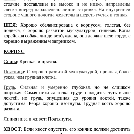
стоячие; поставлены не
высоко и не низко, направлены
слегка вперед параллельно линии загривка. На внутренней
стороне ушного полотна желательна шерсть густая и тонкая.
ШЕЯ
:
Хорошо сбалансирована с корпусом, толстая, без
подвеса, с хорошо развитой мускулатурой, сильная. Когда
корейская собака чиндо возбуждена, она держит шею
гордо, с
хорошо выраженным загривком.
КОРПУС
Спина
:
Крепкая и прямая.
Поясница
:
С хорошо развитой мускулатурой, прочная, более
узкая, чем грудная клетка.
Грудь
:
Сильная и умеренно
глубокая, но не слишком
широкая. Самая нижняя точка груди находится чуть выше
локтей, но грудь, опущенная до уровня локтей, также
допустима. Ребра хорошо изогнуты. Грудная кость хорошо
развита.
Линия низа и живот
:
Подтянуты.
ХВОСТ
:
Если хвост опустить, его кончик должен достигать