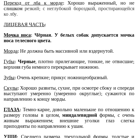
Переход от лба к морде
:
Хорошо выраженный, но не
слишком
резкий; с неглубокой бороздкой, простирающейся
ко лбу.
ЛИЦЕВАЯ ЧАСТЬ
:
Мочка носа
: Чёрная. У белых собак допускается мочка
носа телесного цвета.
Морда
:
Не должна быть массивной или вздернутой.
Губы
: Черные
, плотно прилегающие, тонкие, не отвисшие;
верхняя губа немного перекрывает нижнюю.
Зубы
:
Очень крепкие; прикус ножницеобразный.
Скулы
:
Хорошо развиты, сухие, при осмотре сбоку и спереди
выступают умеренно (умеренно округлые); сужаются по
направлению к концу морды.
ГЛАЗА
:
Темно-карие, довольно маленькие по отношению к
размеру головы в целом,
миндалевидной
формы, с очень
живым выражением; внешние уголки глаз слегка
приподняты по направлению к ушам.
УШИ
:
Среднего размера, треугольной формы, толстые и