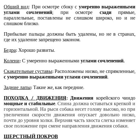
Общий вид
: При осмотре сбоку с
умеренно выраженными
углами сочленений
; при осмотре
сзади
прямые,
параллельные, поставлены не слишком широко, но и не
слишком близко
.
Прибылые пальцы должны быть удалены, но не в странах,
где их удаление запрещено законом.
Бедра
:
Хорошо развиты.
Колени
:
С умеренно выраженными
углами сочленений.
Скакательные суставы
:
Расположены низко, не спрямленные,
с умеренно выраженными углами сочленений
.
Задние лапы
:
Такие же, как передние.
ПОХОДКА / ДВИЖЕНИЯ
: Движения
корейского чиндо
мощные и стабильные
. Спина должна оставаться крепкой и
горизонтальной. На рыси собака несет голову высоко, но при
увеличении скорости движения опускает довольно низко,
почти до уровня холки. Верхняя часть хвоста слегка изменяет
свое положение при смене направления движения собаки.
ШЕРСТНЫЙ ПОКРОВ