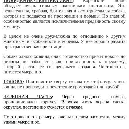
ПОВЕДЕНИЕ/ТЕМПЕРАМЕНТ
:
Корейский чиндо
обладает очень сильным охотничьим инстинктом. Это
решительная, храбрая, бдительная и осмотрительная собака,
которая не поддается на провокации и порывы. Но главной
особенностью является исключительная преданность своему
хозяину.
В целом не очень дружелюбна по отношению к другим
животным, в особенности к кобелям. У нее хорошо развита
пространственная ориентация.
Собака одного хозяина, она с готовностью примет нового, но
никогда не забывает свою привязанность к прежнему,
который растил ее со щенячьего возраста. Чистоплотна,
питается умеренно.
ГОЛОВА
:
При осмотре сверху голова имеет форму тупого
клина, не производит впечатление громоздкой или грубой.
ЧЕРЕПНАЯ ЧАСТЬ
:
Череп среднего размера
,
пропорционален корпусу
. Верхняя часть черепа слегка
округлая, постепенно сужается к глазам.
По отношению к размеру головы в целом расстояние между
ушами умеренное.