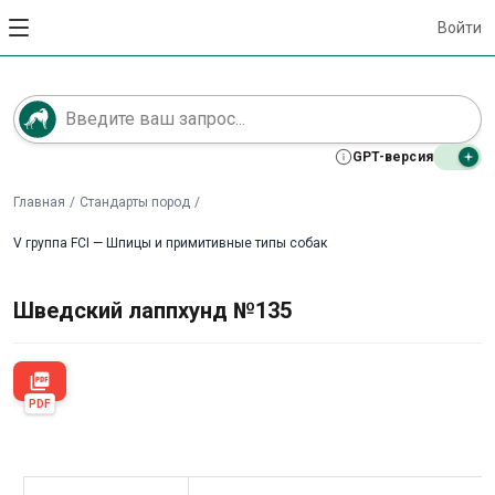
Войти
GPT-версия
Главная
/
Стандарты пород
/
V группа FCI — Шпицы и примитивные типы собак
Шведский лаппхунд №135
picture_as_pdf
PDF