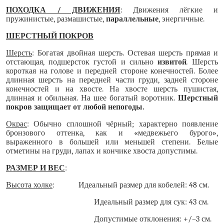
ПОХОДКА / ДВИЖЕНИЯ
: Движения лёгкие и
пружинистые, размашистые,
параллельные
, энергичные.
ШЕРСТНЫЙ ПОКРОВ
Шерсть
: Богатая двойная шерсть. Остевая шерсть прямая и
отстающая, подшерсток густой и сильно
извитой
.
Шерсть
короткая на голове и передней стороне конечностей. Более
длинная шерсть на передней части груди, задней стороне
конечностей и на хвосте. На хвосте шерсть пушистая,
длинная и обильная. На шее богатый воротник.
Шерстный
покров защищает от любой непогоды.
Окрас
: Обычно сплошной чёрный; характерно появление
бронзового оттенка, как и «медвежьего бурого»,
выраженного в большей или меньшей степени. Белые
отметины на груди, лапах и кончике хвоста допустимы.
РАЗМЕР И ВЕС
:
Высота холке
: Идеальный размер для кобелей: 48 см.
Идеальный размер для сук: 43 см.
Допустимые отклонения: +/–3 см.