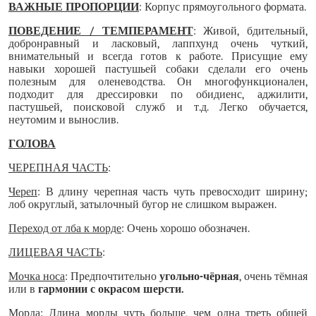
ВАЖНЫЕ ПРОПОРЦИИ
: Корпус прямоугольного формата.
ПОВЕДЕНИЕ / ТЕМПЕРАМЕНТ
: Живой, бдительный,
добронравный и ласковый, лаппхунд очень чуткий,
внимательный и всегда готов к работе. Присущие ему
навыки хорошей пастушьей собаки сделали его очень
полезным для оленеводства. Он многофункционален,
подходит для дрессировки по обидиенс, аджилити,
пастушьей, поисковой служб и т.д. Легко обучается,
неутомим и вынослив.
ГОЛОВА
ЧЕРЕПНАЯ ЧАСТЬ
:
Череп
: В длину черепная часть чуть превосходит ширину;
лоб округлый, затылочный бугор не слишком выражен.
Переход от лба к морде
: Очень хорошо обозначен.
ЛИЦЕВАЯ ЧАСТЬ
:
Мочка носа
: Предпочтительно
угольно-чёрная
, очень тёмная
или в
гармонии с окрасом шерсти.
Морда
: Длина морды чуть больше, чем одна треть общей