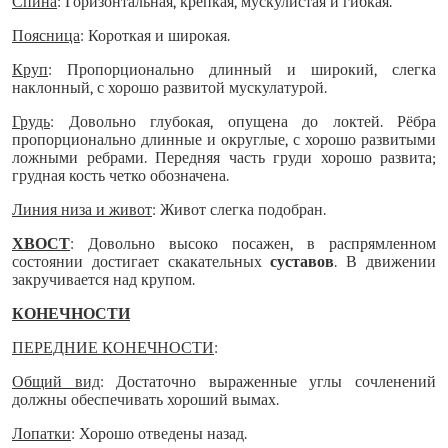
Спина
: Горизонтальная, крепкая, мускулистая и гибкая.
Поясница
: Короткая и широкая.
Круп
: Пропорционально длинный и широкий, слегка
наклонный, с хорошо развитой мускулатурой.
Грудь
: Довольно глубокая, опущена до локтей. Рёбра
пропорционально длинные и округлые, с хорошо развитыми
ложными ребрами. Передняя часть груди хорошо развита;
грудная кость четко обозначена.
Линия низа и живот
: Живот слегка подобран.
ХВОСТ
: Довольно высоко посажен, в распрямленном
состоянии достигает скакательных
суставов
. В движении
закручивается над крупом.
КОНЕЧНОСТИ
ПЕРЕДНИЕ КОНЕЧНОСТИ
:
Общий вид
: Достаточно выраженные углы сочленений
должны обеспечивать хороший вымах.
Лопатки
: Хорошо отведены назад.