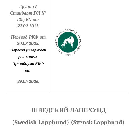
Группа 5
Стандарт
FCI N
°
135/
EN
от
22.02.2012.
Перевод РКФ от
20.03.2025.
Перевод утвержден
решением
Президиума РКФ
от
29.05.2026.
ШВЕДСКИЙ ЛАППХУНД
(Swedish Lapphund)
(Svensk Lapphund)