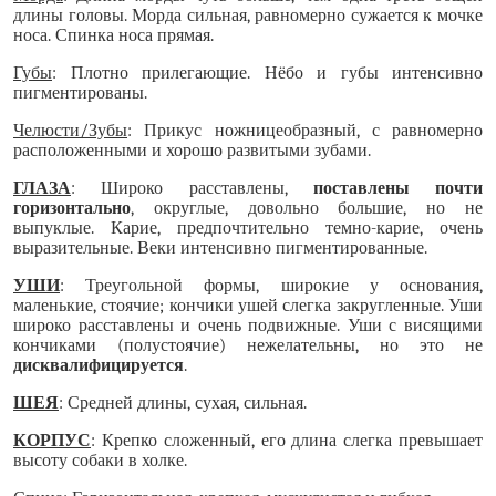
длины головы. Морда сильная, равномерно сужается к мочке
носа. Спинка носа прямая.
Губы
: Плотно прилегающие. Нёбо и губы интенсивно
пигментированы.
Челюсти/Зубы
: Прикус ножницеобразный, с равномерно
расположенными и хорошо развитыми зубами.
ГЛАЗА
: Широко расставлены,
поставлены почти
горизонтально
, округлые, довольно большие, но не
выпуклые.
Карие, предпочтительно темно-карие, очень
выразительные. Веки интенсивно пигментированные.
УШИ
: Треугольной формы, широкие у основания,
маленькие, стоячие; кончики ушей слегка закругленные. Уши
широко расставлены и очень подвижные. Уши с висящими
кончиками (полустоячие) нежелательны, но это не
дисквалифицируется
.
ШЕЯ
: Средней длины, сухая, сильная.
КОРПУС
: Крепко сложенный, его длина слегка превышает
высоту собаки в холке.