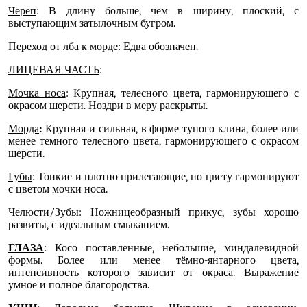
Череп
: В длину больше, чем в ширину, плоский, с
выступающим затылочным бугром.
Переход от лба к морде
: Едва обозначен.
ЛИЦЕВАЯ ЧАСТЬ
:
Мочка носа
: Крупная, телесного цвета, гармонирующего с
окрасом шерсти. Ноздри в меру раскрыты.
Морда
:
Крупная и сильная, в форме тупого клина, более или
менее темного телесного цвета, гармонирующего с окрасом
шерсти.
Губы
: Тонкие и плотно прилегающие, по цвету гармонируют
с цветом мочки носа.
Челюсти/Зубы
: Ножницеобразный прикус, зубы хорошо
развиты, с идеальным смыканием.
ГЛАЗА
: Косо поставленные, небольшие, миндалевидной
формы. Более или менее тёмно-янтарного цвета,
интенсивность которого зависит от окраса. Выражение
умное и полное благородства.