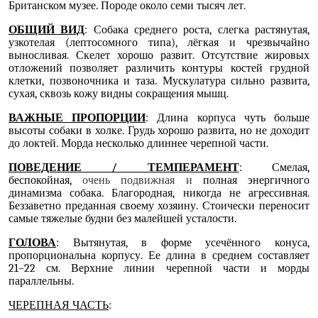
Британском музее. Породе около семи тысяч лет.
ОБЩИЙ ВИД
: Собака среднего роста, слегка растянутая,
узкотелая (лептосомного типа), лёгкая и чрезвычайно
выносливая. Скелет хорошо развит. Отсутствие жировых
отложений позволяет различить контуры костей грудной
клетки, позвоночника и таза. Мускулатура сильно развита,
сухая, сквозь кожу видны сокращения мышц.
ВАЖНЫЕ ПРОПОРЦИИ
: Длина корпуса чуть больше
высоты собаки в холке. Грудь хорошо развита, но не доходит
до локтей. Морда несколько длиннее черепной части.
ПОВЕДЕНИЕ / ТЕМПЕРАМЕНТ
:
Смелая,
беспокойная,
очень подвижная и
полная энергичного
динамизма собака. Благородная, никогда не агрессивная.
Беззаветно преданная своему хозяину. Стоически переносит
самые тяжелые будни без малейшей усталости.
ГОЛОВА
: Вытянутая, в форме усечённого конуса,
пропорциональна корпусу. Ее длина в среднем составляет
21–22 см. Верхние линии черепной части и морды
параллельны.
ЧЕРЕПНАЯ ЧАСТЬ
: