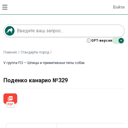
Войти
GPT-версия
Главная
/
Стандарты пород
/
V группа FCI — Шпицы и примитивные типы собак
Поденко канарио №329
picture_as_pdf
PDF