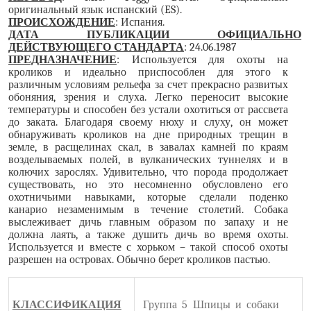
оригинальный язык испанский (
ES
).
ПРОИСХОЖДЕНИЕ
: Испания.
ДАТА ПУБЛИКАЦИИ ОФИЦИАЛЬНО
ДЕЙСТВУЮЩЕГО СТАНДАРТА
: 24.06.1987
ПРЕДНАЗНАЧЕНИЕ
: Используется для охоты на
кроликов и идеально приспособлен для этого к
различным условиям рельефа за счет прекрасно развитых
обоняния, зрения и слуха. Легко переносит высокие
температуры и способен без устали охотиться от рассвета
до заката. Благодаря своему нюху и слуху, он может
обнаруживать кроликов на дне природных трещин в
земле, в расщелинах скал, в завалах камней по краям
возделываемых полей, в вулканических туннелях и в
колючих зарослях. Удивительно, что порода продолжает
существовать, но это несомненно обусловлено его
охотничьими навыками, которые сделали поденко
канарио незаменимым в течение столетий. Собака
выслеживает дичь главным образом по запаху и не
должна лаять, а также душить дичь во время охоты.
Используется и вместе с хорьком – такой способ охоты
разрешен на островах. Обычно берет кроликов пастью.
КЛАССИФИКАЦИЯ
Группа 5 Шпицы и собаки