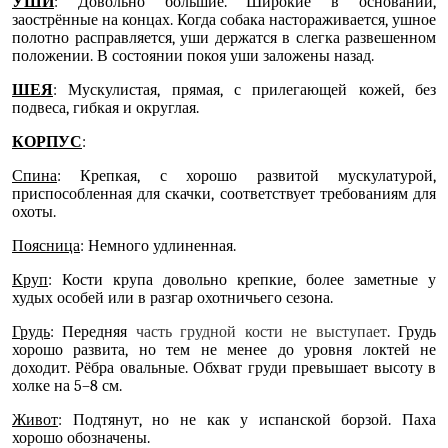
УШИ
: Довольно большие. Широкие в основании,
заострённые на концах. Когда собака настораживается, ушное
полотно расправляется, уши держатся в слегка развешенном
положении. В состоянии покоя уши заложены назад.
ШЕЯ
: Мускулистая, прямая, с прилегающей кожей, без
подвеса, гибкая и округлая.
КОРПУС
:
Спина
: Крепкая, с хорошо развитой мускулатурой,
приспособленная для скачки, соответствует требованиям для
охоты.
Поясница
: Немного удлиненная.
Круп
: Кости крупа довольно крепкие, более заметные у
худых особей или в разгар охотничьего сезона.
Грудь
: Передняя
часть грудной кости не выступает
. Грудь
хорошо развита, но тем не менее до уровня локтей не
доходит. Рёбра овальные. Обхват груди превышает высоту в
холке на 5–8 см.
Живот
: Подтянут, но не как у испанской борзой. Паха
хорошо обозначены.