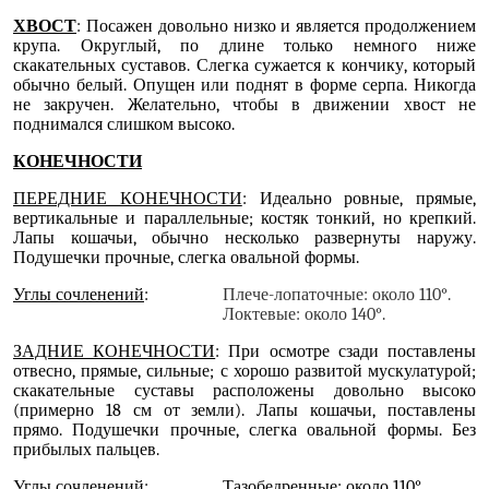
ХВОСТ
: Посажен довольно низко и является продолжением
крупа. Округлый, по длине только немного ниже
скакательных суставов. Слегка сужается к кончику, который
обычно белый. Опущен или поднят в форме серпа. Никогда
не закручен. Желательно, чтобы в движении хвост не
поднимался слишком высоко.
КОНЕЧНОСТИ
ПЕРЕДНИЕ КОНЕЧНОСТИ
: Идеально ровные, прямые,
вертикальные и параллельные; костяк тонкий, но крепкий.
Лапы кошачьи, обычно несколько развернуты наружу.
Подушечки прочные, слегка овальной формы.
Углы сочленений
:
Плече-лопаточные: около 110°.
Локтевые: около 140°.
ЗАДНИЕ КОНЕЧНОСТИ
: При осмотре сзади поставлены
отвесно, прямые, сильные; с хорошо развитой мускулатурой;
скакательные суставы расположены довольно высоко
(примерно 18 см от земли). Лапы кошачьи, поставлены
прямо. Подушечки прочные, слегка овальной формы. Без
прибылых пальцев.
Углы сочленений
: Тазобедренные: около 110°.