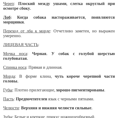
Череп
:
Плоский между ушами, слегка округлый при
осмотре сбоку.
Лоб
: Когда собака настораживается, появляются
морщинки.
Переход от лба к морде
: Отчетливо заметен, но выражен
умеренно.
ЛИЦЕВАЯ ЧАСТЬ
:
Мочка носа
:
Черная. У собак с голубой шерстью
голубоватая.
Спинка носа
: Прямая и длинная.
Морда
: В форме клина,
чуть короче черепной части
головы.
Губы
: Плотно прилегающие,
хорошо пигментированы
.
Пасть
:
Предпочтителен
язык с черными пятнами.
Челюсти
:
Верхняя и нижняя челюсти сильные.
Зубы
: Белые и крепкие, прикус ножницеобразный.