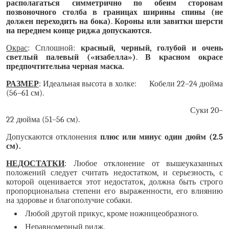
располагаться симметрично по обеим сторонам
позвоночного столба в границах ширины спины (не
должен переходить на бока)
.
Короны или завитки шерсти
на переднем конце риджа допускаются.
Окрас
: Сплошной:
красный, черный, голубой и очень
светлый палевый («изабелла»)
.
В красном окрасе
предпочтительна черная маска.
РАЗМЕР
: Идеальная высота в холке: Кобели 22
–
24 дюйма
(56
–
61 см).
Суки 20
–
22 дюйма (51
–
56 см).
Допускаются отклонения
плюс или минус один дюйм (2.5
см).
НЕДОСТАТКИ
:
Любое отклонение от вышеуказанных
положений следует считать недостатком, и серьезность, с
которой оценивается этот недостаток, должна быть строго
пропорциональна степени его выраженности, его влиянию
на здоровье и благополучие собаки.
Любой другой прикус, кроме ножницеобразного.
Неравномерный ридж.