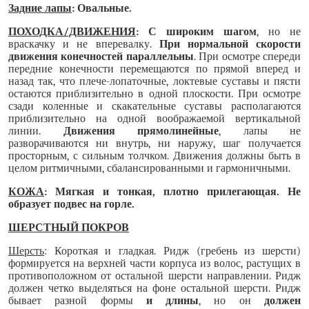
Задние лапы
: Овальные.
ПОХОДКА/ДВИЖЕНИЯ
: С широким шагом
, но не
враскачку и не вперевалку.
При нормальной скорости
движения конечностей параллельны
. При осмотре спереди
передние конечности перемещаются по прямой вперед и
назад так, что плече-лопаточные, локтевые суставы и пясти
остаются приблизительно в одной плоскости. При осмотре
сзади коленные и скакательные суставы располагаются
приблизительно на одной воображаемой вертикальной
линии.
Движения прямолинейные
, лапы не
разворачиваются ни внутрь, ни наружу, шаг получается
просторным, с сильным толчком. Движения должны быть в
целом ритмичными, сбалансированными и гармоничными.
КОЖА
: Мягкая и тонкая, плотно прилегающая. Не
образует подвес на горле.
ШЕРСТНЫЙ ПОКРОВ
Шерсть
: Короткая и гладкая. Ридж (гребень из шерсти)
формируется на верхней части корпуса из волос, растущих в
противоположном от остальной шерсти направлении. Ридж
должен четко выделяться на фоне остальной шерсти. Ридж
бывает разной формы
и длины
, но он
должен