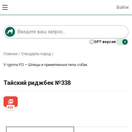
Войти
GPT-версия
Главная
/
Стандарты пород
/
V группа FCI — Шпицы и примитивные типы собак
Тайский риджбек №338
picture_as_pdf
PDF