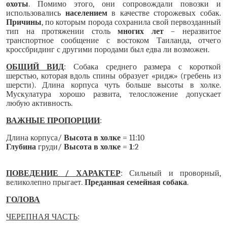
охоты
. Помимо этого, они сопровождали повозки и
использовались
населением
в качестве сторожевых собак.
Причины
, по которым порода сохранила свой первозданный
тип на протяжении столь
многих лет
– неразвитое
транспортное сообщение с востоком Таиланда, отчего
кроссбридинг с другими породами был едва ли возможен.
ОБЩИЙ ВИД
: Собака среднего размера с короткой
шерстью, которая вдоль спины образует «ридж» (гребень из
шерсти). Длина корпуса чуть больше высоты в холке.
Мускулатура хорошо развита, телосложение допускает
любую активность.
ВАЖНЫЕ ПРОПОРЦИИ
:
Длина корпуса/
Высота в холке
= 11:10
Глубина
груди/
Высота в холке
=
1
:2
ПОВЕДЕНИЕ / ХАРАКТЕР
: Сильный и проворный,
великолепно прыгает.
Преданная семейная собака
.
ГОЛОВА
ЧЕРЕПНАЯ ЧАСТЬ
: