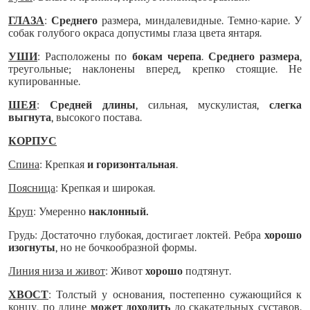
ГЛАЗА
:
Среднего
размера, миндалевидные. Темно-карие. У
собак голубого окраса допустимы глаза цвета янтаря.
УШИ
: Расположены по
бокам черепа
.
Среднего размера
,
треугольные; наклонены вперед, крепко стоящие. Не
купированные.
ШЕЯ
:
Средней длины
, сильная, мускулистая,
слегка
выгнута
, высокого постава.
КОРПУС
Спина
: Крепкая
и горизонтальная
.
Поясница
: Крепкая и широкая.
Круп
: Умеренно
наклонный.
Грудь: Достаточно глубокая, достигает локтей. Ребра
хорошо
изогнуты
, но не бочкообразной формы.
Линия низа и живот
: Живот
хорошо
подтянут.
ХВОСТ
: Толстый у основания, постепенно сужающийся к
концу, по длине
может доходить
до скакательных суставов.