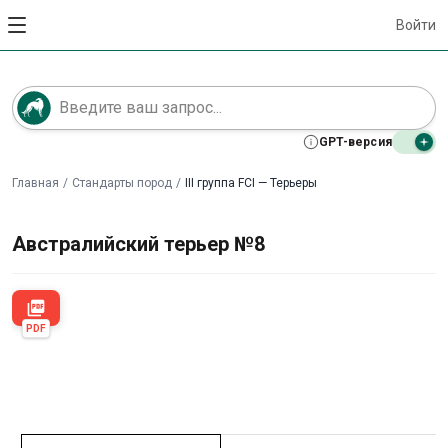
Войти
GPT-версия
Главная
/
Стандарты пород
/
III группа FCI — Терьеры
Австралийский терьер №8
picture_as_pdf
PDF