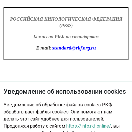
РОССИЙСКАЯ КИНОЛОГИЧЕСКАЯ ФЕДЕРАЦИЯ
(РКФ)
Комиссия РКФ по стандартам
E-mail:
standard@rkf.org.ru
Уведомление об использовании cookies
Не нашли решение?
Уведомление об обработке файлов cookies РКФ
Опишите ситуацию - наша команда
обрабатывает файлы cookies. Они помогают нам
с радостью поможет вам.
делать этот сайт удобнее для пользователей.
Продолжая работу с сайтом
https://info.rkf.online/
, вы
Обратиться в поддержку