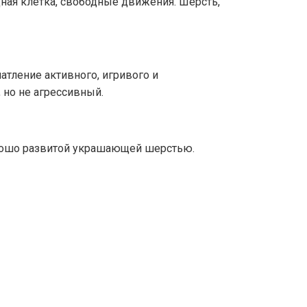
дная клетка, свободные движения. Шерсть,
атление активного, игривого и
 но не агрессивный.
хорошо развитой украшающей шерстью.