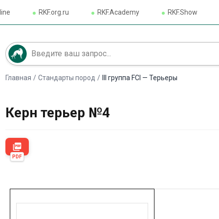
line
RKF.org.ru
RKF.Academy
RKF.Show
Главная
/
Стандарты пород
/
III группа FCI — Терьеры
Керн терьер №4
picture_as_pdf
PDF