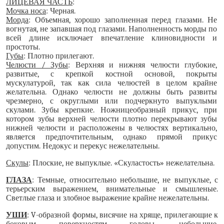
ЛИЦЕВАЯ ЧАСТЬ
:
Мочка носа
: Черная.
Морда
: Объемная, хорошо заполненная перед глазами. Не
вогнутая, не запавшая под глазами. Наполненность морды по
всей длине исключает впечатление клиновидности и
простоты.
Губы
: Плотно прилегают.
Челюсти / Зубы
: Верхняя и нижняя челюсти глубокие,
развитые, с крепкой костной основой, покрыты
мускулатурой, так как сила челюстей в целом крайне
желательна. Однако челюсти не должны быть развиты
чрезмерно, с округлыми или подчеркнуто выпуклыми
скулами. Зубы крепкие. Ножницеобразный прикус, при
котором зубы верхней челюсти плотно перекрывают зубы
нижней челюсти и расположены в челюстях вертикально,
является предпочтительным, однако прямой прикус
допустим. Недокус и перекус нежелательны.
Скулы
: Плоские, не выпуклые. «Скуластость» нежелательна.
ГЛАЗА
: Темные, относительно небольшие, не выпуклые, с
терьерским выражением, внимательные и смышленые.
Светлые глаза и злобное выражение крайне нежелательны.
УШИ
:
V
-образной формы, висячие на хряще, прилегающие к