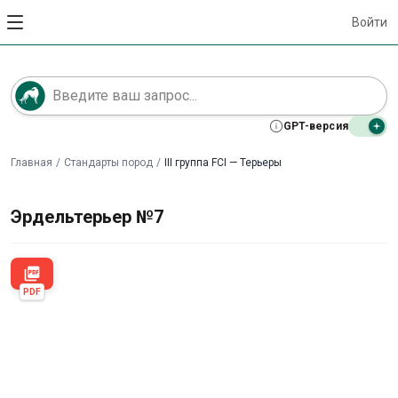
Войти
GPT-версия
Главная
/
Стандарты пород
/
III группа FCI — Терьеры
Эрдельтерьер №7
picture_as_pdf
PDF