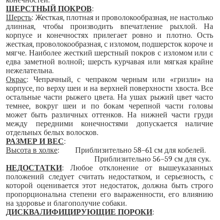
конечностей.
ШЕРСТНЫЙ ПОКРОВ
:
Шерсть
: Жесткая, плотная и проволокообразная, не настолько
длинная, чтобы производить впечатление рыхлой. На
корпусе и конечностях прилегает ровно и плотно. Ость
жесткая, проволокообразная, с изломом, подшерсток короче и
мягче. Наиболее жесткий шерстный покров с изломом или с
едва заметной волной; шерсть курчавая или мягкая крайне
нежелательна.
Окрас
: Чепрачный, с чепраком черным или «гризли» на
корпусе, по верху шеи и на верхней поверхности хвоста. Все
остальные части рыжего цвета. На ушах рыжий цвет часто
темнее, вокруг шеи и по бокам черепной части головы
может быть различных оттенков. На нижней части груди
между передними конечностями допускается наличие
отдельных белых волосков.
РАЗМЕР И ВЕС
:
Высота в холке
: Приблизительно 58–61 см для кобелей.
Приблизительно 56–59 см для сук.
НЕДОСТАТКИ
: Любое отклонение от вышеуказанных
положений следует считать недостатком, и серьезность, с
которой оценивается этот недостаток, должна быть строго
пропорциональна степени его выраженности, его влиянию
на здоровье и благополучие собаки.
ДИСКВАЛИФИЦИРУЮЩИЕ ПОРОКИ
: