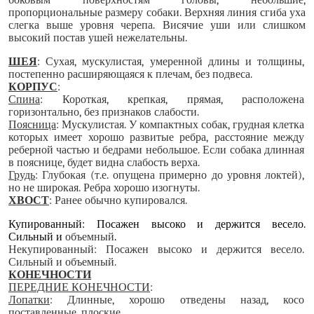
боковым поверхностям головы, небольшие,
пропорциональные размеру собаки. Верхняя линия сгиба уха
слегка выше уровня черепа. Висячие уши или слишком
высокий постав ушей нежелательны.
ШЕЯ
: Сухая, мускулистая, умеренной длины и толщины,
постепенно расширяющаяся к плечам, без подвеса.
КОРПУС
:
Спина
: Короткая, крепкая, прямая, расположена
горизонтально, без признаков слабости.
Поясница
: Мускулистая. У компактных собак, грудная клетка
которых имеет хорошо развитые ребра, расстояние между
реберной частью и бедрами небольшое. Если собака длинная
в пояснице, будет видна слабость верха.
Грудь
: Глубокая (т.е. опущена примерно до уровня локтей),
но не широкая. Ребра хорошо изогнуты.
ХВОСТ
: Ранее обычно купировался.
Купированный:
Посажен высоко и держится весело.
Сильный и
объемный
.
Некупированный:
Посажен высоко и держится весело.
Сильный и объемный.
КОНЕЧНОСТИ
ПЕРЕДНИЕ КОНЕЧНОСТИ
:
Лопатки
: Длинные, хорошо отведены назад, косо
поставленные, плоские.