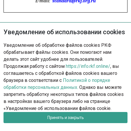
E-mail:
standard@rkf.org.ru
Уведомление об использовании cookies
Не нашли решение?
Уведомление об обработке файлов cookies РКФ
Опишите ситуацию - наша команда
обрабатывает файлы cookies. Они помогают нам
с радостью поможет вам.
делать этот сайт удобнее для пользователей.
Продолжая работу с сайтом
https://info.rkf.online/
, вы
Обратиться в поддержку
соглашаетесь с обработкой файлов cookies вашего
браузера в соответствии с
Политикой о порядке
обработки персональных данных.
Однако вы можете
запретить обработку некоторых типов файлов cookies
в настройках вашего браузера либо на странице
«Уведомление об использовании файлов cookie.
Принять и закрыть