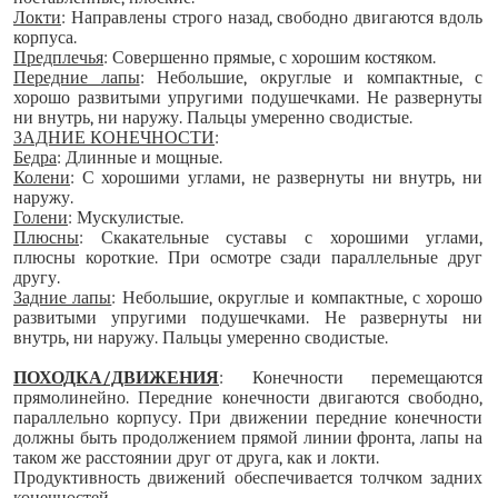
Локти
: Направлены строго назад, свободно двигаются вдоль
корпуса.
Предплечья
: Совершенно прямые, с хорошим костяком.
Передние лапы
: Небольшие, округлые и компактные, с
хорошо развитыми упругими подушечками. Не развернуты
ни внутрь, ни наружу. Пальцы умеренно сводистые.
ЗАДНИЕ КОНЕЧНОСТИ
:
Бедра
: Длинные и мощные.
Колени
: С хорошими углами, не развернуты ни внутрь, ни
наружу.
Голени
: Мускулистые.
Плюсны
: Скакательные суставы с хорошими углами,
плюсны короткие. При осмотре сзади параллельные друг
другу.
Задние лапы
: Небольшие, округлые и компактные, с хорошо
развитыми упругими подушечками. Не развернуты ни
внутрь, ни наружу. Пальцы умеренно сводистые.
ПОХОДКА/ДВИЖЕНИЯ
: Конечности перемещаются
прямолинейно. Передние конечности двигаются свободно,
параллельно корпусу. При движении передние конечности
должны быть продолжением прямой линии фронта, лапы на
таком же расстоянии друг от друга, как и локти.
Продуктивность движений обеспечивается толчком задних