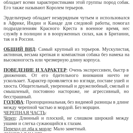
обладает всеми характеристиками этой группы пород собак.
Его также называют Королем терьеров.
Эрдельтерьер обладает незаурядным чутьем и использовался
в Африке, Индии и Канаде для следовой работы, помогал
подразделениям Красного Креста в военное время, нес
службу в полиции и в вооруженных силах, как в Британии,
так и в России.
ОБЩИЙ ВИД
:
Самый крупный из терьеров. Мускулистая,
активная, весьма крепкая и компактная собака без намека на
высоконогость или чрезмерную длину корпуса.
ПОВЕДЕНИЕ И ХАРАКТЕР
: Очень экспрессивен, быстр в
движениях. От его бдительного внимания ничто не
ускользает. Характер проявляется во взгляде, поставе ушей и
хвоста. Общительный,
уверенный и дружелюбный, смелый и
смышленый, постоянно настороже, не агрессивный, но
бесстрашный.
ГОЛОВА
: Пропорциональная, без видимой разницы в длине
между черепной частью и мордой. Без морщин.
ЧЕРЕПНАЯ ЧАСТЬ
:
Череп
: Длинный и плоский, не слишком широкий между
ушами и слегка сужающийся к глазам.
Переход от лба к морде
: Мало заметный.