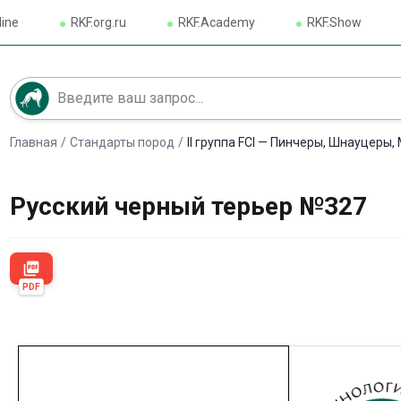
line
RKF.org.ru
RKF.Academy
RKF.Show
Главная
/
Стандарты пород
/
II группа FCI — Пинчеры, Шнауцеры
Русский черный терьер №327
picture_as_pdf
PDF