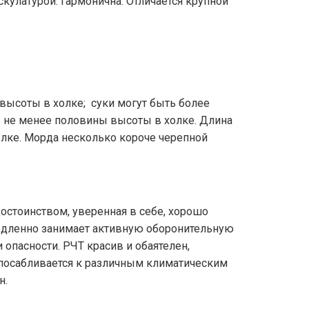
кулатурой. Гармонична. Отличается крупной
высоты в холке; суки могут быть более
ь не менее половины высоты в холке. Длина
лке. Морда несколько короче черепной
достоинством, уверенная в себе, хорошо
едленно занимает активную оборонительную
опасности. РЧТ красив и обаятелен,
спосабливается к различным климатическим
н.