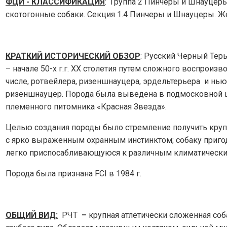
ФЦИ - КЛАССИФИКАЦИЯ
: Группа 2 Пинчеры и Шнауцер
скотогонные собаки. Секция 1.4 Пинчеры и Шнауцеры. Ж
КРАТКИЙ ИСТОРИЧЕСКИЙ ОБЗОР
: Русский Черный Терь
– начале 50-х г.г. ХХ столетия путем сложного воспроиз
числе, ротвейлера, ризеншнауцера, эрдельтерьера и нь
ризеншнауцер. Порода была выведена в подмосковной ш
племенного питомника «Красная Звезда».
Целью создания породы было стремление получить круп
с ярко выраженным охранным инстинктом; собаку приго
легко приспосабливающуюся к различным климатически
Порода была признана FCI в 1984 г.
ОБЩИЙ ВИД:
РЧТ
–
крупная атлетически сложенная соба