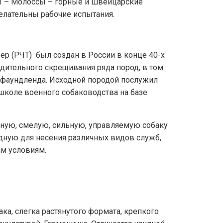
ы – Молоссы – горные и швейцарские
елательны рабочие испытания.
ер (РЧТ) был создан в России в конце 40-х
водительного скрещивания ряда пород, в том
юфаундленда. Исходной породой послужил
коле военного собаководства на базе
ную, смелую, сильную, управляемую собаку
дную для несения различных видов служб,
м условиям.
ка, слегка растянутого формата, крепкого