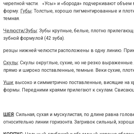
черепной части. «Усы» и «борода» подчеркивают объем
форму.
Губы
: Толстые, хорошо пигментированные и пло
темная.
Челюсти/Зубы
: Зубы крупные, белые, плотно прилегающ
зубной формулой (42 зуба).
резцы нижней челюсти расположены в одну линию. При
Скулы
: Скулы округлые, сухие, но не резко выраженные
прямо и широко поставленные, темные. Веки сухие, пло
Уши:
высоко и симметрично поставленные, висящие на хр
формы. Передними краями прилегают к скулам. Свисающая
ШЕЯ
: Сильная, сухая и мускулистая, по длине равна голо
относительно линии горизонта. Загривок сильный, хоро