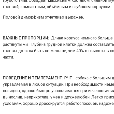
грубого типа. Обладает массивным костяком, сильной мус
головой, компактным, объёмным и глубоким корпусом
.
Половой диморфизм отчетливо выражен.
ВАЖНЫЕ ПРОПОРЦИИ
: Длина корпуса немного больше 
растянутыми. Глубина грудной клетки должна составлят
головы должна быть не меньше, чем 40% от высоты в хо
части.
ПОВЕДЕНИЕ И ТЕМПЕРАМЕНТ
: РЧТ - собака с большим 
управляемая в любой ситуации. При необходимости нем
позицию, однако быстро успокаивается при исчезновении 
вынослив, неприхотлив, умен и дружелюбен. Легко при
условиям, хорошо дрессируется, работоспособен, надеже