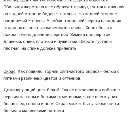
и на передних частях конечностей шерсть короткая.
Обильная шерсть на шее образует «гриву», густая и длинная
на задней стороне бедер – «штаны». На задней стороне
предплечий – очесы. У собак в хорошей шерсти на задних
сторонах плюсен также имеются очесы. Хвост богато
покрыт очень длинной шерстью. Зимний подшерсток
длинный, очень плотный и пушистый. Шерсть густая и
плотная, на спине должна прилегать.
Окрас
: Как правило, торняк спятнистого окраса– белый с
пятнами различных цветов и оттенков.
Доминирующий цвет белый. Также встречаются собаки с
черным плащом и белыми отметинами, чаще всего у них
белая шея, голова и ноги. Окрас может быть также почти
белым, с маленькими пятнами.