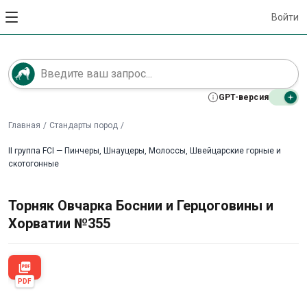
Войти
GPT-версия
Главная
/
Стандарты пород
/
II группа FCI — Пинчеры, Шнауцеры, Молоссы, Швейцарские горные и
скотогонные
Торняк Овчарка Боснии и Герцоговины и
Хорватии №355
picture_as_pdf
PDF