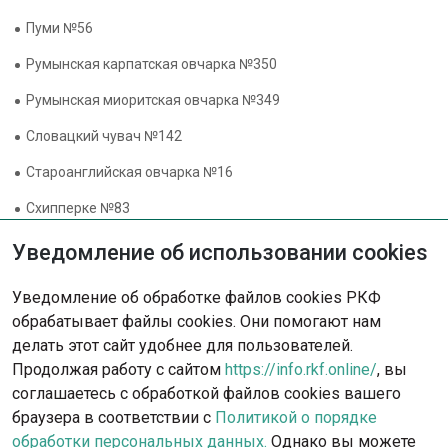
Пуми №56
Румынская карпатская овчарка №350
Румынская миоритская овчарка №349
Словацкий чувач №142
Староанглийская овчарка №16
Схипперке №83
Фландрский бувье №191
Уведомление об использовании cookies
Хорватская овчарка №277
Уведомление об обработке файлов cookies РКФ
Чехословацкая волчья собака №332
обрабатывает файлы cookies. Они помогают нам
делать этот сайт удобнее для пользователей.
Шелти №88
Продолжая работу с сайтом
https://info.rkf.online/
, вы
Южнорусская овчарка №326
соглашаетесь с обработкой файлов cookies вашего
браузера в соответствии с
Политикой о порядке
обработки персональных данных.
Однако вы можете