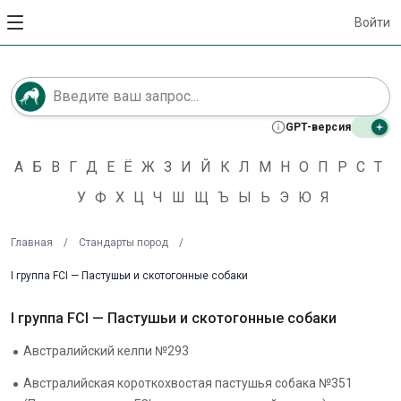
Войти
GPT-версия
А
Б
В
Г
Д
Е
Ё
Ж
З
И
Й
К
Л
М
Н
О
П
Р
С
Т
У
Ф
Х
Ц
Ч
Ш
Щ
Ъ
Ы
Ь
Э
Ю
Я
Главная
/
Стандарты пород
/
I группа FCI — Пастушьи и скотогонные собаки
I группа FCI — Пастушьи и скотогонные собаки
Австралийский келпи №293
Австралийская короткохвостая пастушья собака №351