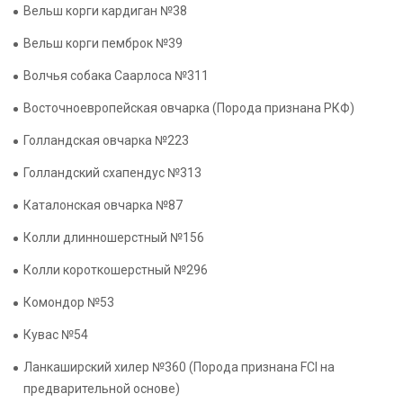
Вельш корги кардиган №38
Вельш корги пемброк №39
Волчья собака Саарлоса №311
Восточноевропейская овчарка (Порода признана РКФ)
Голландская овчарка №223
Голландский схапендус №313
Каталонская овчарка №87
Колли длинношерстный №156
Колли короткошерстный №296
Комондор №53
Кувас №54
Ланкаширский хилер №360 (Порода признана FCI на
предварительной основе)