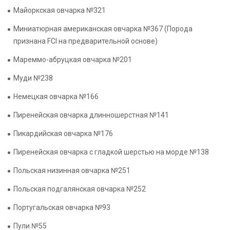
Майоркская овчарка №321
Миниатюрная американская овчарка №367 (Порода
признана FCI на предварительной основе)
Мареммо-абруцкая овчарка №201
Муди №238
Немецкая овчарка №166
Пиренейская овчарка длинношерстная №141
Пикардийская овчарка №176
Пиренейская овчарка с гладкой шерстью на морде №138
Польская низинная овчарка №251
Польская подгалянская овчарка №252
Португальская овчарка №93
Пули №55