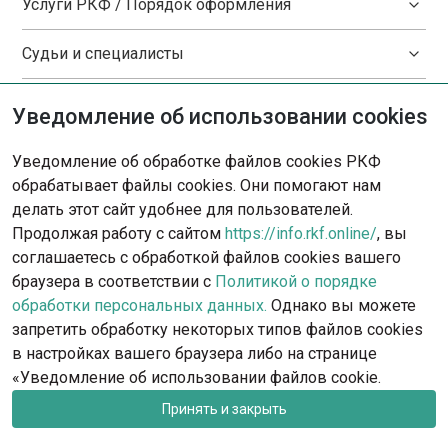
Услуги РКФ / Порядок оформления
Судьи и специалисты
Комиссии
Уведомление об использовании cookies
Президиум
Уведомление об обработке файлов cookies РКФ
обрабатывает файлы cookies. Они помогают нам
Стандарты пород
делать этот сайт удобнее для пользователей.
Продолжая работу с сайтом
https://info.rkf.online/
, вы
Документы и положения
соглашаетесь с обработкой файлов cookies вашего
браузера в соответствии с
Политикой о порядке
Бланки и образцы
обработки персональных данных.
Однако вы можете
запретить обработку некоторых типов файлов cookies
Реквизиты РКФ, размеры взносов
в настройках вашего браузера либо на странице
«Уведомление об использовании файлов cookie.
РКФ: контакты, запись на посещение
Принять и закрыть
Федерации